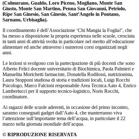
(Colmurano, Gualdo, Loro Piceno, Mogliano, Monte San
Giusto, Monte San Martino, Penna San Giovanni, Petriolo,
Ripe San Ginesio, San Ginesio, Sant’Angelo in Pontano,
Sarnano, Urbisaglia).
Il coordinamento è dell’Associazione ‘Chi Mangia la Foglia!’, che
ha messo a disposizione la propria esperienza nelle scuole, cresciuta
in tanti anni di attività svolta in particolare nel merito all’educazione
alimentare ed anche attraverso i numerosi corsi organizzati negli
anni.
Le lezioni si svolgono con la partecipazione di più docenti che sono
Alberto Felici docente universitario di Biochimica, Paola Palmieri e
Manuelita Morichetti farmaciste, Donatella Rodilossi, nutrizionista,
Laura Stopponi studiosa di storia e tradizioni locali, Luigi Rocchi
Psicologo, Marco Falcioni responsabile Area Tecnica Aato 4, Enrico
Lambertucci per il supporto tecnico-logistico, Noris Rocchi,
coordinatore.
Ai ragazzi delle scuole aderenti, in occasione del primo incontro,
saranno consegnati gadget dall’Aato 4, che manterranno viva
l’attenzione sull’importante tema dell’acqua, in particolare il 22
marzo nella giornata mondiale dell’acqua.
© RIPRODUZIONE RISERVATA