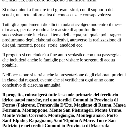
Si mira quindi a formare tra i giovanissimi, con il supporto della
scuola, una rete informativa di conoscenza e consapevolezza.
Tutti gli appuntamenti didattici in aula si svolgeranno entro il mese
di marzo, per dare modo alle maestre di approfondire
successivamente in classe il tema dell’acqua, sul quale poi i ragazzi
produrranno degli elaborati collettivi, attraverso la realizzazione di
disegni, racconti, poesie, storie, aneddoti ecc.
Il progetto si concluderà a fine anno scolastico con una passeggiata
che includerà anche le famiglie per visitare le sorgenti di acqua
potabile.
Nell’occasione si terrà anche la presentazione degli elaborati prodotti
in classe dai ragazzi, evento che si verificherà ogni anno come
conclusivo di ciascuna annualità.
Il progetto, coinvolgerà tutte le scuole primarie del territorio
idrico aato4 marche, nei quattordici Comuni in Provincia di
Fermo (Falerone, Francavilla D’Ete, Magliano di Renna, Massa
Fermana, Montappone, Monte San Pietrangeli, Monte Urano,
Monte Vidon Corrado, Montegiorgio, Montegranaro, Porto
Sant’Elpidio, Rapagnano, Sant’Elpidio A Mare, Torre San
Patrizio ) e nei tredici Comuni in Provincia di Macerata