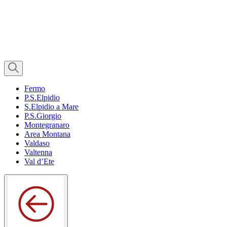
Fermo
P.S.Elpidio
S.Elpidio a Mare
P.S.Giorgio
Montegranaro
Area Montana
Valdaso
Valtenna
Val d’Ete