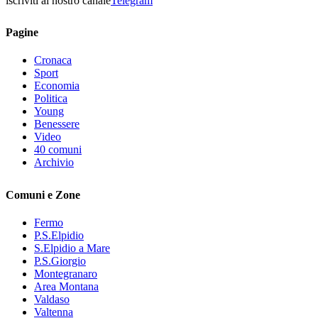
iscriviti al nostro canale
Telegram
Pagine
Cronaca
Sport
Economia
Politica
Young
Benessere
Video
40 comuni
Archivio
Comuni e Zone
Fermo
P.S.Elpidio
S.Elpidio a Mare
P.S.Giorgio
Montegranaro
Area Montana
Valdaso
Valtenna