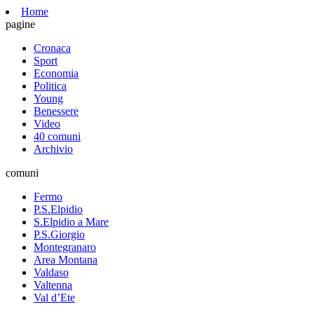
Home
pagine
Cronaca
Sport
Economia
Politica
Young
Benessere
Video
40 comuni
Archivio
comuni
Fermo
P.S.Elpidio
S.Elpidio a Mare
P.S.Giorgio
Montegranaro
Area Montana
Valdaso
Valtenna
Val d’Ete