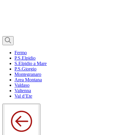
Fermo
P.S.Elpidio
S.Elpidio a Mare
P.S.Giorgio
Montegranaro
Area Montana
Valdaso
Valtenna
Val d’Ete