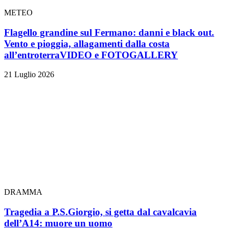
METEO
Flagello grandine sul Fermano: danni e black out.
Vento e pioggia, allagamenti dalla costa
all’entroterra
VIDEO e FOTOGALLERY
21 Luglio 2026
DRAMMA
Tragedia a P.S.Giorgio, si getta dal cavalcavia
dell’A14: muore un uomo