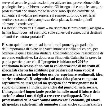
serve ad avere le giuste nozioni per attivare una prevenzione delle
patologie che potrebbero avvenire. Gli insegnanti e tutte le categorie
professionali che usano molto la voce sono spesso costrette ad
aumentare il volume per superare il rumore di fondo o per farsi
sentire a seconda della ampiezza della platea, facendo quindi
sforzare le corde vocali.
La stessa Simonetta Calamita – ha ricordato la presidente Calcagni –
ha già fatto focus, ad esempio, sulle apnee del sonno, corsi destinati
ad autisti e autotrasportatori”.
E’ stato quindi un tenore ad introdurre il pomeriggio parlando
dell’importanza di avere una voce intonata e bella nel colore, per
ottenere la quale bisogna studiare. Concludendo con l’esecuzione di
un brano esplicativo. La dottoressa Simonetta Calamita ha preso la
parola per ricordare che il “
progetto è iniziato nel 2016 e
continuato lo scorso anno con la collaborazione di un team di
specialisti che lei ha costituito per parlare del tema voce: il
mezzo che ciascun individuo usa per esprimere sentimenti, idee,
storie e cultura”. Rivolgendosi ad una folta platea composta
soprattutto da insegnanti ha spiegato che “l’insegnante ha il
ruolo di formare l’individuo anche dal punto di vista sociale.
L’insegnante è importante perché ha nelle mani il futuro della
società e aiuta i nostri figli a crescere e svilupparsi. Tra i
professionisti della voce vanno annoverati i cantanti, gli attori,
gli speaker radiofonici, gli animatori, ma anche commercianti e