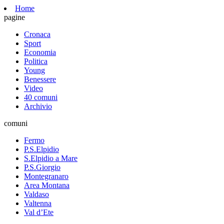
Home
pagine
Cronaca
Sport
Economia
Politica
Young
Benessere
Video
40 comuni
Archivio
comuni
Fermo
P.S.Elpidio
S.Elpidio a Mare
P.S.Giorgio
Montegranaro
Area Montana
Valdaso
Valtenna
Val d’Ete