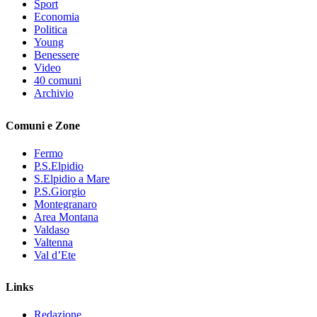
Sport
Economia
Politica
Young
Benessere
Video
40 comuni
Archivio
Comuni e Zone
Fermo
P.S.Elpidio
S.Elpidio a Mare
P.S.Giorgio
Montegranaro
Area Montana
Valdaso
Valtenna
Val d’Ete
Links
Redazione