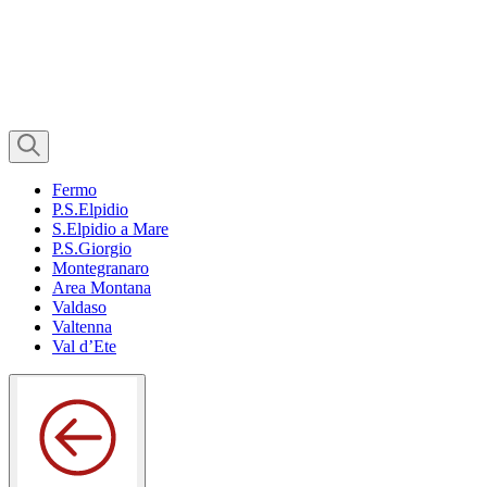
Fermo
P.S.Elpidio
S.Elpidio a Mare
P.S.Giorgio
Montegranaro
Area Montana
Valdaso
Valtenna
Val d’Ete