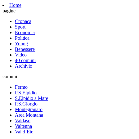
Home
pagine
Cronaca
Sport
Economia
Politica
Young
Benessere
Video
40 comuni
Archivio
comuni
Fermo
P.S.Elpidio
S.Elpidio a Mare
P.S.Giorgio
Montegranaro
Area Montana
Valdaso
Valtenna
Val d’Ete