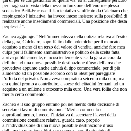
già di per sé congestionato su quella via, ed al conseguente pericolo
per i ragazzi in vista della messa in funzione dell’enorme plesso
scolastico Betti-Fracassetti. Un tentativo vanificato da Calcinaro che,
respingendo l’iniziativa, ha invece inteso insistere sulla possibilità di
realizzare anche insediamenti commerciali. Una posizione che desta
perplessità”.
Zacheo aggiunge: “Nell’immediatezza della notizia relativa all’esito
della gara, Calcinaro, sopraffatto dalle polemiche per il mancato
acquisto a meno di un terzo del valore di vendita, anziché fare mea
culpa per il fallimento amministrativo e politico della scelta fatta,
apriva pubblicamente, e incoscientemente vista la gara ancora da
definire, ad una nuova possibile destinazione d’uso dell’area che
prevedeva appunto anche attività di tipo commerciale, per di più
alludendo ad un possibile accordo con la Steat per pareggiare
l’offerta del privato. Non aveva comprato a seicento mila euro, ma
era quindi pronto a contribuire, a spese dei cittadini fermani, ad un
acquisto a un milione e ottocento mila euro. Una vera follia che non
merita certo commento”.
Zacheo e il suo gruppo entrano poi nel merito della decisione di
secretare i lavori di commissione: “Merita commento e
approfondimento, invece, l’iniziativa di secretare i lavori della
commissione consiliare relativa, guarda caso, proprio
all’individuazione di una nuova possibile destinazione d’uso
dell’area in questione. Noi, per coerenza con il principio di