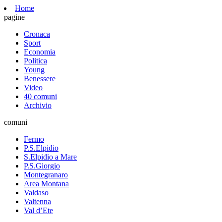
Home
pagine
Cronaca
Sport
Economia
Politica
Young
Benessere
Video
40 comuni
Archivio
comuni
Fermo
P.S.Elpidio
S.Elpidio a Mare
P.S.Giorgio
Montegranaro
Area Montana
Valdaso
Valtenna
Val d’Ete