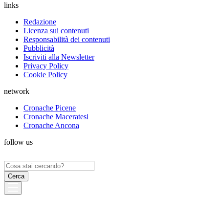
links
Redazione
Licenza sui contenuti
Responsabilità dei contenuti
Pubblicità
Iscriviti alla Newsletter
Privacy Policy
Cookie Policy
network
Cronache Picene
Cronache Maceratesi
Cronache Ancona
follow us
Ricerca
per: