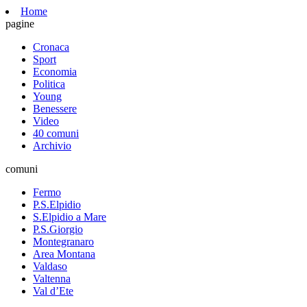
Home
pagine
Cronaca
Sport
Economia
Politica
Young
Benessere
Video
40 comuni
Archivio
comuni
Fermo
P.S.Elpidio
S.Elpidio a Mare
P.S.Giorgio
Montegranaro
Area Montana
Valdaso
Valtenna
Val d’Ete