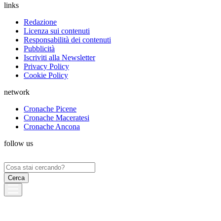
links
Redazione
Licenza sui contenuti
Responsabilità dei contenuti
Pubblicità
Iscriviti alla Newsletter
Privacy Policy
Cookie Policy
network
Cronache Picene
Cronache Maceratesi
Cronache Ancona
follow us
Ricerca
per: