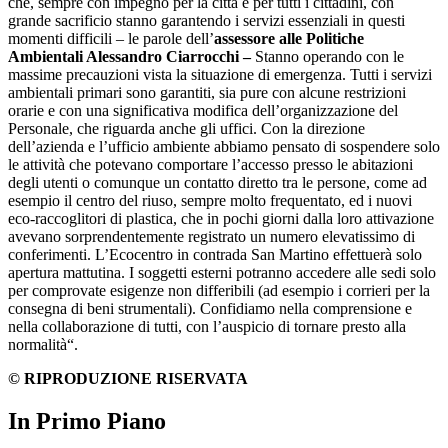
che, sempre con impegno per la città e per tutti i cittadini, con
grande sacrificio stanno garantendo i servizi essenziali in questi
momenti difficili – le parole dell’
assessore alle Politiche
Ambientali Alessandro Ciarrocchi –
Stanno operando con le
massime precauzioni vista la situazione di emergenza. Tutti i servizi
ambientali primari sono garantiti, sia pure con alcune restrizioni
orarie e con una significativa modifica dell’organizzazione del
Personale, che riguarda anche gli uffici. Con la direzione
dell’azienda e l’ufficio ambiente abbiamo pensato di sospendere solo
le attività che potevano comportare l’accesso presso le abitazioni
degli utenti o comunque un contatto diretto tra le persone, come ad
esempio il centro del riuso, sempre molto frequentato, ed i nuovi
eco-raccoglitori di plastica, che in pochi giorni dalla loro attivazione
avevano sorprendentemente registrato un numero elevatissimo di
conferimenti. L’Ecocentro in contrada San Martino effettuerà solo
apertura mattutina. I soggetti esterni potranno accedere alle sedi solo
per comprovate esigenze non differibili (ad esempio i corrieri per la
consegna di beni strumentali). Confidiamo nella comprensione e
nella collaborazione di tutti, con l’auspicio di tornare presto alla
normalità“.
© RIPRODUZIONE RISERVATA
In Primo Piano