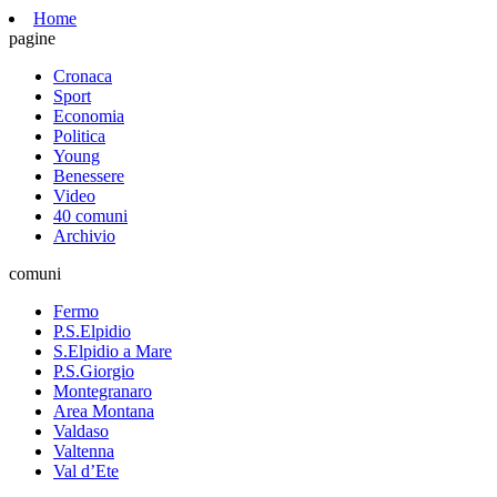
Home
pagine
Cronaca
Sport
Economia
Politica
Young
Benessere
Video
40 comuni
Archivio
comuni
Fermo
P.S.Elpidio
S.Elpidio a Mare
P.S.Giorgio
Montegranaro
Area Montana
Valdaso
Valtenna
Val d’Ete