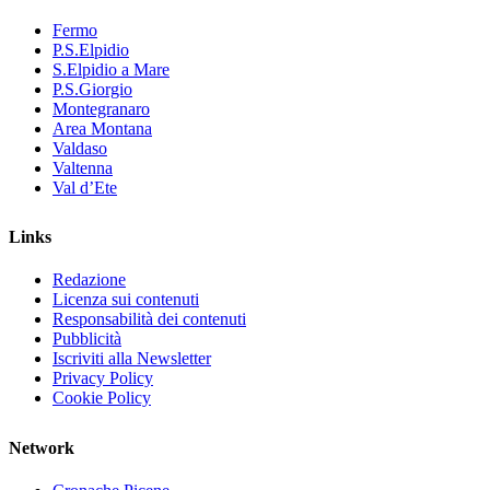
Fermo
P.S.Elpidio
S.Elpidio a Mare
P.S.Giorgio
Montegranaro
Area Montana
Valdaso
Valtenna
Val d’Ete
Links
Redazione
Licenza sui contenuti
Responsabilità dei contenuti
Pubblicità
Iscriviti alla Newsletter
Privacy Policy
Cookie Policy
Network