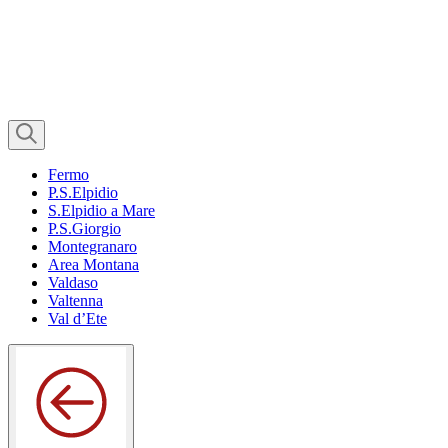
Fermo
P.S.Elpidio
S.Elpidio a Mare
P.S.Giorgio
Montegranaro
Area Montana
Valdaso
Valtenna
Val d’Ete