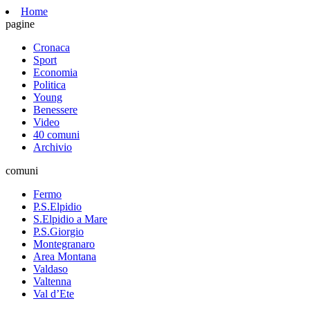
Home
pagine
Cronaca
Sport
Economia
Politica
Young
Benessere
Video
40 comuni
Archivio
comuni
Fermo
P.S.Elpidio
S.Elpidio a Mare
P.S.Giorgio
Montegranaro
Area Montana
Valdaso
Valtenna
Val d’Ete