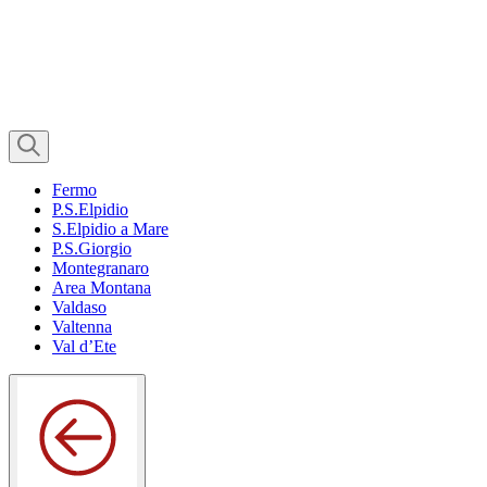
Fermo
P.S.Elpidio
S.Elpidio a Mare
P.S.Giorgio
Montegranaro
Area Montana
Valdaso
Valtenna
Val d’Ete