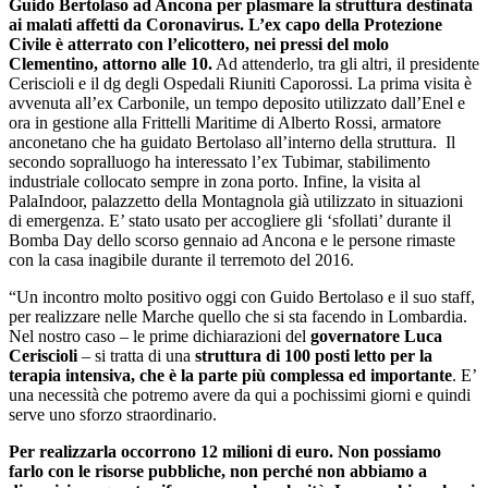
Guido Bertolaso ad Ancona per plasmare la struttura destinata
ai malati affetti da Coronavirus. L’ex capo della Protezione
Civile è atterrato con l’elicottero, nei pressi del molo
Clementino, attorno alle 10.
Ad attenderlo, tra gli altri, il presidente
Ceriscioli e il dg degli Ospedali Riuniti Caporossi. La prima visita è
avvenuta all’ex Carbonile, un tempo deposito utilizzato dall’Enel e
ora in gestione alla Frittelli Maritime di Alberto Rossi, armatore
anconetano che ha guidato Bertolaso all’interno della struttura. Il
secondo sopralluogo ha interessato l’ex Tubimar, stabilimento
industriale collocato sempre in zona porto. Infine, la visita al
PalaIndoor, palazzetto della Montagnola già utilizzato in situazioni
di emergenza. E’ stato usato per accogliere gli ‘sfollati’ durante il
Bomba Day dello scorso gennaio ad Ancona e le persone rimaste
con la casa inagibile durante il terremoto del 2016.
“Un incontro molto positivo oggi con Guido Bertolaso e il suo staff,
per realizzare nelle Marche quello che si sta facendo in Lombardia.
Nel nostro caso – le prime dichiarazioni del
governatore Luca
Ceriscioli
– si tratta di una
struttura di 100 posti letto per la
terapia intensiva, che è la parte più complessa ed importante
. E’
una necessità che potremo avere da qui a pochissimi giorni e quindi
serve uno sforzo straordinario.
Per realizzarla occorrono 12 milioni di euro. Non possiamo
farlo con le risorse pubbliche, non perché non abbiamo a