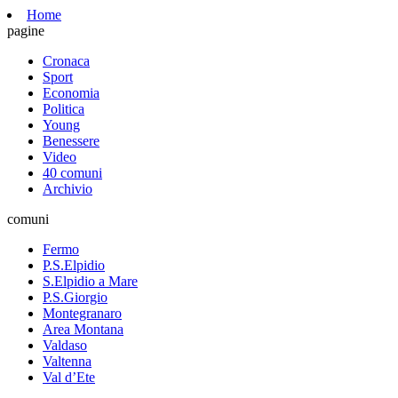
Home
pagine
Cronaca
Sport
Economia
Politica
Young
Benessere
Video
40 comuni
Archivio
comuni
Fermo
P.S.Elpidio
S.Elpidio a Mare
P.S.Giorgio
Montegranaro
Area Montana
Valdaso
Valtenna
Val d’Ete