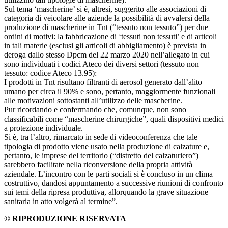
Sul tema ‘mascherine’ si è, altresì, suggerito alle associazioni di
categoria di veicolare alle aziende la possibilità di avvalersi della
produzione di mascherine in Tnt (“tessuto non tessuto”) per due
ordini di motivi: la fabbricazione di ‘tessuti non tessuti’ e di articoli
in tali materie (esclusi gli articoli di abbigliamento) è prevista in
deroga dallo stesso Dpcm del 22 marzo 2020 nell’allegato in cui
sono individuati i codici Ateco dei diversi settori (tessuto non
tessuto: codice Ateco 13.95):
I prodotti in Tnt risultano filtranti di aerosol generato dall’alito
umano per circa il 90% e sono, pertanto, maggiormente funzionali
alle motivazioni sottostanti all’utilizzo delle mascherine.
Pur ricordando e confermando che, comunque, non sono
classificabili come “mascherine chirurgiche”, quali dispositivi medici
a protezione individuale.
Si è, tra l’altro, rimarcato in sede di videoconferenza che tale
tipologia di prodotto viene usato nella produzione di calzature e,
pertanto, le imprese del territorio (“distretto del calzaturiero”)
sarebbero facilitate nella riconversione della propria attività
aziendale. L’incontro con le parti sociali si è concluso in un clima
costruttivo, dandosi appuntamento a successive riunioni di confronto
sui temi della ripresa produttiva, allorquando la grave situazione
sanitaria in atto volgerà al termine”.
© RIPRODUZIONE RISERVATA