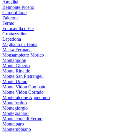
Attualità
Belmonte Piceno
Campofilone
Falerone
Fermo
Francavilla d'Ete
Grottazzolina
Lapedona
Magliano di Tenna
Massa Fermana
Monsampietro Morico
Montappone
Monte Giberto
Monte Rinaldo
Monte San Pietrangeli
Monte Urano
Monte Vidon Combatte
Monte Vidon Corrado
Montefalcone Appennino
Montefortino
Montegiorgio
Montegranaro
Monteleone di Fermo
Montelparo
Monterubbiano