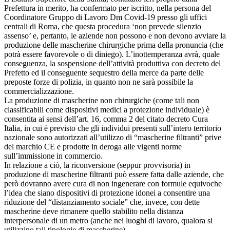
Prefettura in merito, ha confermato per iscritto, nella persona del
Coordinatore Gruppo di Lavoro Dm Covid-19 presso gli uffici
centrali di Roma, che questa procedura ‘non prevede silenzio
assenso’ e, pertanto, le aziende non possono e non devono avviare la
produzione delle mascherine chirurgiche prima della pronuncia (che
potrà essere favorevole o di diniego). L’inottemperanza avrà, quale
conseguenza, la sospensione dell’attività produttiva con decreto del
Prefetto ed il conseguente sequestro della merce da parte delle
preposte forze di polizia, in quanto non ne sarà possibile la
commercializzazione.
La produzione di mascherine non chirurgiche (come tali non
classificabili come dispositivi medici a protezione individuale) è
consentita ai sensi dell’art. 16, comma 2 del citato decreto Cura
Italia, in cui è previsto che gli individui presenti sull’intero territorio
nazionale sono autorizzati all’utilizzo di “mascherine filtranti” prive
del marchio CE e prodotte in deroga alle vigenti norme
sull’immissione in commercio.
In relazione a ciò, la riconversione (seppur provvisoria) in
produzione di mascherine filtranti può essere fatta dalle aziende, che
però dovranno avere cura di non ingenerare con formule equivoche
l’idea che siano dispositivi di protezione idonei a consentire una
riduzione del “distanziamento sociale” che, invece, con dette
mascherine deve rimanere quello stabilito nella distanza
interpersonale di un metro (anche nei luoghi di lavoro, qualora si
utilizzino tali tipologie di mascherine).