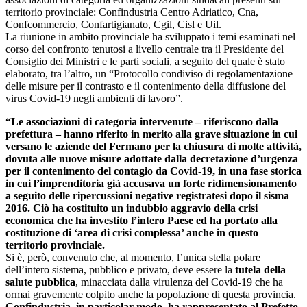
territorio provinciale: Confindustria Centro Adriatico, Cna,
Confcommercio, Confartigianato, Cgil, Cisl e Uil.
La riunione in ambito provinciale ha sviluppato i temi esaminati nel
corso del confronto tenutosi a livello centrale tra il Presidente del
Consiglio dei Ministri e le parti sociali, a seguito del quale è stato
elaborato, tra l’altro, un “Protocollo condiviso di regolamentazione
delle misure per il contrasto e il contenimento della diffusione del
virus Covid-19 negli ambienti di lavoro”.
“Le associazioni di categoria intervenute – riferiscono dalla
prefettura – hanno riferito in merito alla grave situazione in cui
versano le aziende del Fermano per la chiusura di molte attività,
dovuta alle nuove misure adottate dalla decretazione d’urgenza
per il contenimento del contagio da Covid-19, in una fase storica
in cui l’imprenditoria già accusava un forte ridimensionamento
a seguito delle ripercussioni negative registratesi dopo il sisma
2016. Ciò ha costituito un indubbio aggravio della crisi
economica che ha investito l’intero Paese ed ha portato alla
costituzione di ‘area di crisi complessa’ anche in questo
territorio provinciale.
Si è, però, convenuto che, al momento, l’unica stella polare
dell’intero sistema, pubblico e privato, deve essere la
tutela della
salute pubblica
, minacciata dalla virulenza del Covid-19 che ha
ormai gravemente colpito anche la popolazione di questa provincia.
Confindustria, in particolar modo, ha rappresentato al Prefetto