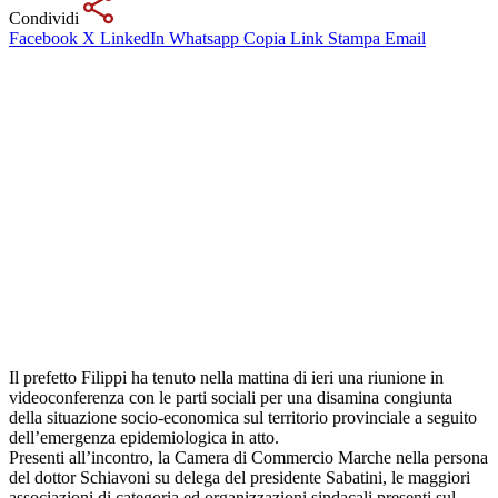
Condividi
Facebook
X
LinkedIn
Whatsapp
Copia Link
Stampa
Email
Il prefetto Filippi ha tenuto nella mattina di ieri una riunione in
videoconferenza con le parti sociali per una disamina congiunta
della situazione socio-economica sul territorio provinciale a seguito
dell’emergenza epidemiologica in atto.
Presenti all’incontro, la Camera di Commercio Marche nella persona
del dottor Schiavoni su delega del presidente Sabatini, le maggiori
associazioni di categoria ed organizzazioni sindacali presenti sul