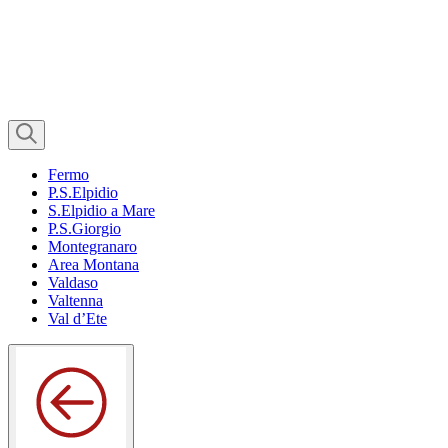
Fermo
P.S.Elpidio
S.Elpidio a Mare
P.S.Giorgio
Montegranaro
Area Montana
Valdaso
Valtenna
Val d’Ete