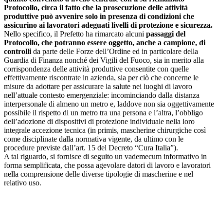
Protocollo, circa il fatto che la prosecuzione delle attività
produttive può avvenire solo in presenza di condizioni che
assicurino ai lavoratori adeguati livelli di protezione e sicurezza.
Nello specifico, il Prefetto ha rimarcato alcuni
passaggi del
Protocollo, che potranno essere oggetto, anche a campione, di
controlli
da parte delle Forze dell’Ordine ed in particolare della
Guardia di Finanza nonché dei Vigili del Fuoco, sia in merito alla
corrispondenza delle attività produttive consentite con quelle
effettivamente riscontrate in azienda, sia per ciò che concerne le
misure da adottare per assicurare la salute nei luoghi di lavoro
nell’attuale contesto emergenziale: incominciando dalla distanza
interpersonale di almeno un metro e, laddove non sia oggettivamente
possibile il rispetto di un metro tra una persona e l’altra, l’obbligo
dell’adozione di dispositivi di protezione individuale nella loro
integrale accezione tecnica (in primis, mascherine chirurgiche così
come disciplinate dalla normativa vigente, da ultimo con le
procedure previste dall’art. 15 del Decreto “Cura Italia”).
A tal riguardo, si fornisce di seguito un vademecum informativo in
forma semplificata, che possa agevolare datori di lavoro e lavoratori
nella comprensione delle diverse tipologie di mascherine e nel
relativo uso.