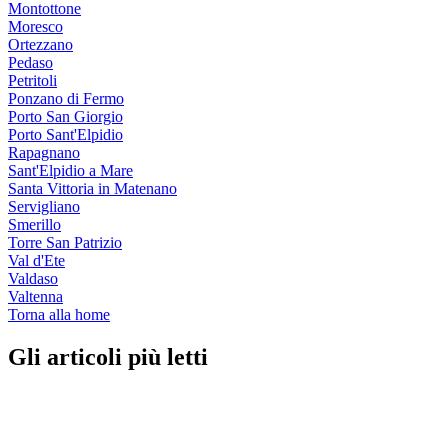
Montottone
Moresco
Ortezzano
Pedaso
Petritoli
Ponzano di Fermo
Porto San Giorgio
Porto Sant'Elpidio
Rapagnano
Sant'Elpidio a Mare
Santa Vittoria in Matenano
Servigliano
Smerillo
Torre San Patrizio
Val d'Ete
Valdaso
Valtenna
Torna alla home
Gli articoli più letti