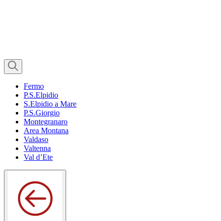
Fermo
P.S.Elpidio
S.Elpidio a Mare
P.S.Giorgio
Montegranaro
Area Montana
Valdaso
Valtenna
Val d’Ete