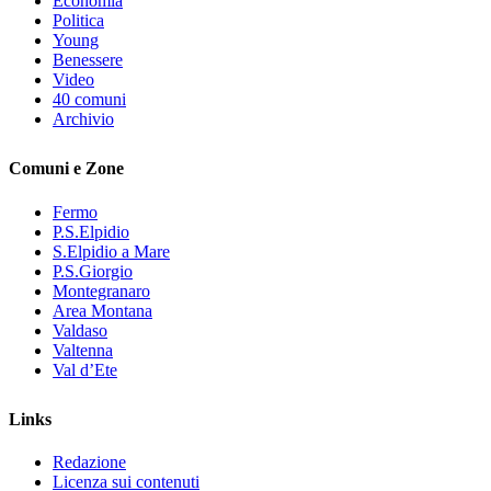
Economia
Politica
Young
Benessere
Video
40 comuni
Archivio
Comuni e Zone
Fermo
P.S.Elpidio
S.Elpidio a Mare
P.S.Giorgio
Montegranaro
Area Montana
Valdaso
Valtenna
Val d’Ete
Links
Redazione
Licenza sui contenuti