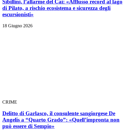
Sibillini, l’allarme del Cai: «Afflusso record al lago
di Pilato, a rischio ecosistema e sicurezza degli
escursionisti»
18 Giugno 2026
CRIME
Delitto di Garlasco, il consulente sangiorgese De
Angelis a “Quarto Grado”: «Quell’impronta non
può essere di Sempio»