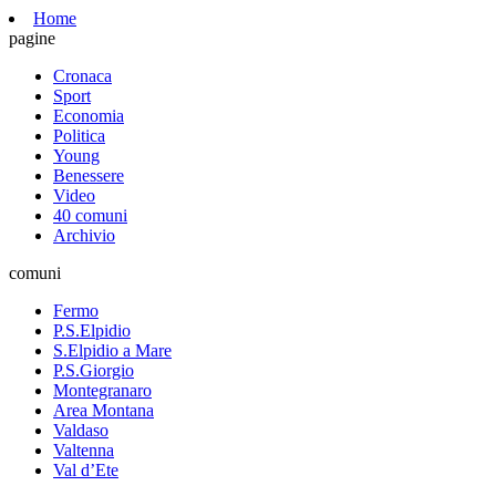
Home
pagine
Cronaca
Sport
Economia
Politica
Young
Benessere
Video
40 comuni
Archivio
comuni
Fermo
P.S.Elpidio
S.Elpidio a Mare
P.S.Giorgio
Montegranaro
Area Montana
Valdaso
Valtenna
Val d’Ete