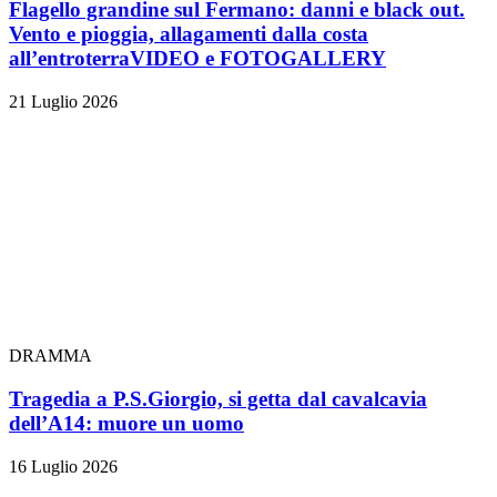
Flagello grandine sul Fermano: danni e black out.
Vento e pioggia, allagamenti dalla costa
all’entroterra
VIDEO e FOTOGALLERY
21 Luglio 2026
DRAMMA
Tragedia a P.S.Giorgio, si getta dal cavalcavia
dell’A14: muore un uomo
16 Luglio 2026