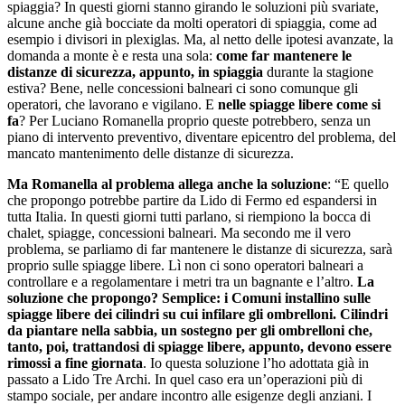
spiaggia? In questi giorni stanno girando le soluzioni più svariate,
alcune anche già bocciate da molti operatori di spiaggia, come ad
esempio i divisori in plexiglas. Ma, al netto delle ipotesi avanzate, la
domanda a monte è e resta una sola:
come far mantenere le
distanze di sicurezza, appunto, in spiaggia
durante la stagione
estiva? Bene, nelle concessioni balneari ci sono comunque gli
operatori, che lavorano e vigilano. E
nelle spiagge libere come si
fa
? Per Luciano Romanella proprio queste potrebbero, senza un
piano di intervento preventivo, diventare epicentro del problema, del
mancato mantenimento delle distanze di sicurezza.
Ma Romanella al problema allega anche la soluzione
: “E quello
che propongo potrebbe partire da Lido di Fermo ed espandersi in
tutta Italia. In questi giorni tutti parlano, si riempiono la bocca di
chalet, spiagge, concessioni balneari. Ma secondo me il vero
problema, se parliamo di far mantenere le distanze di sicurezza, sarà
proprio sulle spiagge libere. Lì non ci sono operatori balneari a
controllare e a regolamentare i metri tra un bagnante e l’altro.
La
soluzione che propongo? Semplice: i Comuni installino sulle
spiagge libere dei cilindri su cui infilare gli ombrelloni. Cilindri
da piantare nella sabbia, un sostegno per gli ombrelloni che,
tanto, poi, trattandosi di spiagge libere, appunto, devono essere
rimossi a fine giornata
. Io questa soluzione l’ho adottata già in
passato a Lido Tre Archi. In quel caso era un’operazioni più di
stampo sociale, per andare incontro alle esigenze degli anziani. I