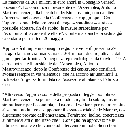
La manovra da 201 milioni di euro andrà in Consiglio venerdì
prossimo”. Lo comunica il presidente dell’Assemblea, Antonio
Mastrovincenzo, alla luce delle decisioni assunte, con carattere
d’urgenza, nel corso della Conferenza dei capigruppo. “Con
l’approvazione della proposta di legge – sottolinea – sarà così
possibile adottare, fin da subito, le misure straordinarie per
l’economia, il lavoro e il welfare”. Confermata anche la seduta già in
calendario per martedì 26 maggio
Approderà dunque in Consiglio regionale venerdì prossimo 29
maggio la manovra finanziaria da 201 milioni di euro, attivata dalla
giunta per far fronte all’emergenza epidemiologica da Covid – 19. A
darne notizia è il presidente dell’Assemblea, Antonio
Mastrovincenzo, dopo la Conferenza dei capigruppo consiliari,
svoltasi sempre in via telematica, che ha accolto all’unanimità la
richiesta d’urgenza formulata dall’assessore al bilancio, Fabrizio
Cesetti.
“Attraverso l’approvazione della proposta di legge – sottolinea
Mastrovincenzo – si permetterà di adottare, fin da subito, misure
straordinarie per l’economia, il lavoro e il welfare, per ridare respiro
al settore produttivo e supportare il tessuto sociale delle Marche, così
duramente provato dall’emergenza. Forniremo, inoltre, concretezza
ai numerosi atti d’indirizzo che il Consiglio ha approvato nelle
ultime settimane e che vanno ad intervenire in molteplici settori”.