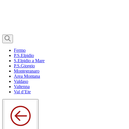
Fermo
P.S.Elpidio
S.Elpidio a Mare
P.S.Giorgio
Montegranaro
Area Montana
Valdaso
Valtenna
Val d’Ete