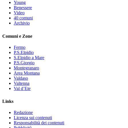
Young
Benessere
Video
40 comuni
Archivio
Comuni e Zone
Fermo
P.S.Elpidio
S.Elpidio a Mare
P.S.Giorgio
Montegranaro
Area Montana
Valdaso
Valtenna
Val d’Ete
Links
Redazione
Licenza sui contenuti
Responsabilità dei contenuti
Pubblicità