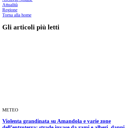
Attualità
Regione
Torna alla home
Gli articoli più letti
METEO
Violenta grandinata su Amandola e varie zone
dell’entroterra: strade invase da rami e alberi, danni