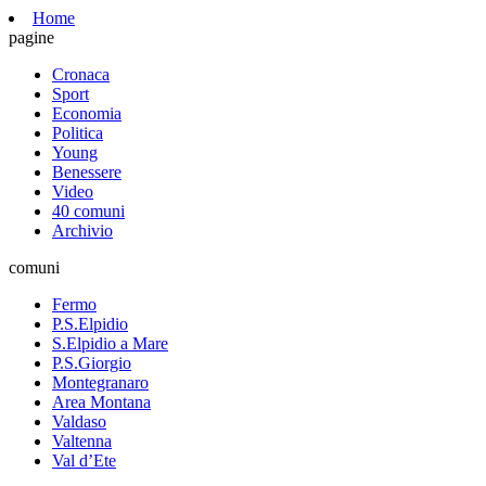
Home
pagine
Cronaca
Sport
Economia
Politica
Young
Benessere
Video
40 comuni
Archivio
comuni
Fermo
P.S.Elpidio
S.Elpidio a Mare
P.S.Giorgio
Montegranaro
Area Montana
Valdaso
Valtenna
Val d’Ete