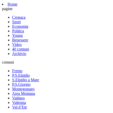
Home
pagine
Cronaca
Sport
Economia
Politica
Young
Benessere
Video
40 comuni
Archivio
comuni
Fermo
P.S.Elpidio
S.Elpidio a Mare
P.S.Giorgio
Montegranaro
Area Montana
Valdaso
Valtenna
Val d’Ete