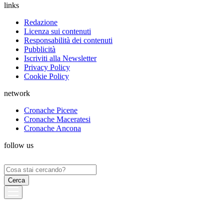
links
Redazione
Licenza sui contenuti
Responsabilità dei contenuti
Pubblicità
Iscriviti alla Newsletter
Privacy Policy
Cookie Policy
network
Cronache Picene
Cronache Maceratesi
Cronache Ancona
follow us
Ricerca
per: