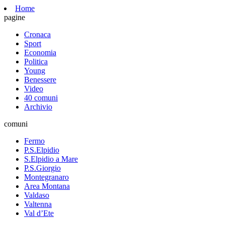
Home
pagine
Cronaca
Sport
Economia
Politica
Young
Benessere
Video
40 comuni
Archivio
comuni
Fermo
P.S.Elpidio
S.Elpidio a Mare
P.S.Giorgio
Montegranaro
Area Montana
Valdaso
Valtenna
Val d’Ete