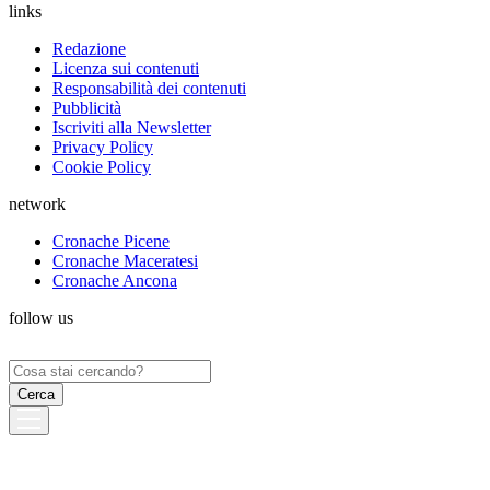
links
Redazione
Licenza sui contenuti
Responsabilità dei contenuti
Pubblicità
Iscriviti alla Newsletter
Privacy Policy
Cookie Policy
network
Cronache Picene
Cronache Maceratesi
Cronache Ancona
follow us
Ricerca
per: