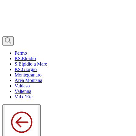
Fermo
P.S.Elpidio
S.Elpidio a Mare
P.S.Giorgio
Montegranaro
Area Montana
Valdaso
Valtenna
Val d’Ete