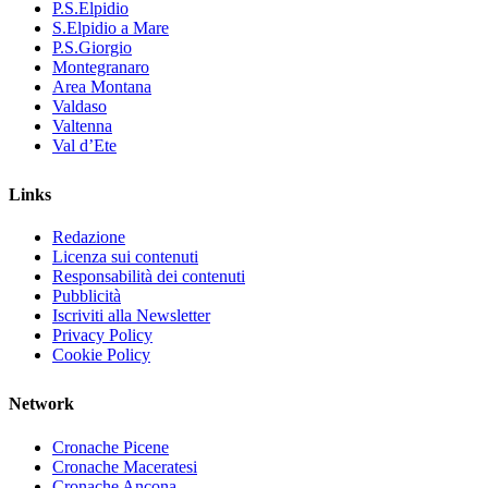
P.S.Elpidio
S.Elpidio a Mare
P.S.Giorgio
Montegranaro
Area Montana
Valdaso
Valtenna
Val d’Ete
Links
Redazione
Licenza sui contenuti
Responsabilità dei contenuti
Pubblicità
Iscriviti alla Newsletter
Privacy Policy
Cookie Policy
Network
Cronache Picene
Cronache Maceratesi
Cronache Ancona