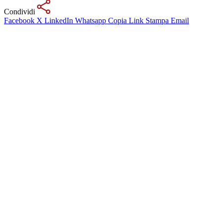
Condividi
Facebook
X
LinkedIn
Whatsapp
Copia Link
Stampa
Email