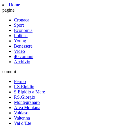
Home
pagine
Cronaca
Sport
Economia
Politica
Young
Benessere
Video
40 comuni
Archivio
comuni
Fermo
P.S.Elpidio
S.Elpidio a Mare
P.S.Giorgio
Montegranaro
Area Montana
Valdaso
Valtenna
Val d’Ete