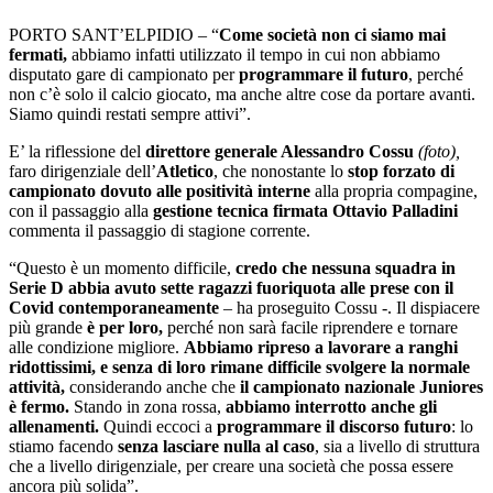
PORTO SANT’ELPIDIO – “
Come società non ci siamo mai
fermati,
abbiamo infatti utilizzato il tempo in cui non abbiamo
disputato gare di campionato per
programmare il futuro
, perché
non c’è solo il calcio giocato, ma anche altre cose da portare avanti.
Siamo quindi restati sempre attivi”.
E’ la riflessione del
direttore generale Alessandro Cossu
(foto),
faro dirigenziale dell’
Atletico
, che nonostante lo
stop forzato di
campionato dovuto alle positività interne
alla propria compagine,
con il passaggio alla
gestione tecnica firmata Ottavio Palladini
commenta il passaggio di stagione corrente.
“Questo è un momento difficile,
credo che nessuna squadra in
Serie D abbia avuto sette ragazzi fuoriquota alle prese con il
Covid contemporaneamente
– ha proseguito Cossu -. Il dispiacere
più grande
è per loro,
perché non sarà facile riprendere e tornare
alle condizione migliore.
Abbiamo ripreso a lavorare a ranghi
ridottissimi, e senza di loro rimane difficile svolgere la normale
attività,
considerando anche che
il campionato nazionale Juniores
è fermo.
Stando in zona rossa,
abbiamo interrotto anche gli
allenamenti.
Quindi eccoci a
programmare il discorso futuro
: lo
stiamo facendo
senza lasciare nulla al caso
, sia a livello di struttura
che a livello dirigenziale, per creare una società che possa essere
ancora più solida”.