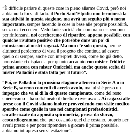
“È difficile parlare di queste cose in pieno allarme Covid, però noi
abbiamo la forza di farlo:
il Porto Sant’Elpidio non terminerà la
sua attività in questa stagione, ma avrà un seguito più o meno
importante
, sempre facendo le cose in base alle proprie possibilità,
senza mai eccedere. Vedo tante società che comprano e spendono
per rinforzarsi,
noi cercheremo di ripartire, appena possibile, con
qualche risultato positivo che potrebbe dare un po’ di
entusiasmo ai nostri ragazzi.
Ma non c’è solo questo,
perché
altrimenti perderemo di vista il progetto che continua ad essere
quello di sempre, anche con interpreti diversi, come ho già detto,
nonostante ci dispiaccia per quanto accaduto
con mister Tridici e
prima ancora con mister Omiccioli, ma anche questa scelta di
mister Palladini è stata fatta per il futuro”.
“
Poi, se Palladini la prossima stagione allenerà in Serie A o in
Serie B, saremo contenti di averlo avuto,
ma lui si è preso un
impegno che va al di la di questo campionato
, come del resto
chiedevamo – ha sottolineato il direttore rivierasco -.
Ai ragazzi alle
prese con il Covid stiamo inoltre provvedendo con visite medico
sportive come quelle in uso nei campionati professionistici,
caratterizzate da apposita spirometria, prova da sforzo,
ecocardiogramma
che, pur costando quel che costano, proprio per
averli presto e per poter riprendere a giocare il prima possibile,
abbiamo intrapreso senza esitazione”.