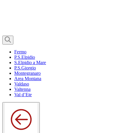
Fermo
P.S.Elpidio
S.Elpidio a Mare
P.S.Giorgio
Montegranaro
Area Montana
Valdaso
Valtenna
Val d’Ete