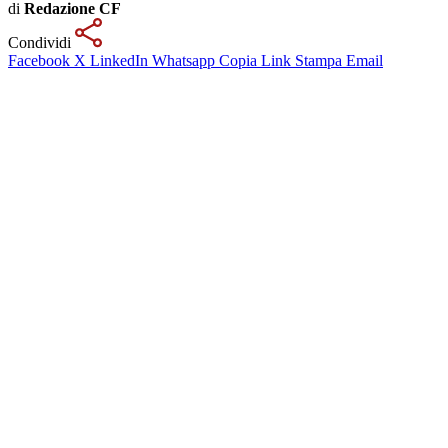
di
Redazione CF
Condividi
Facebook
X
LinkedIn
Whatsapp
Copia Link
Stampa
Email