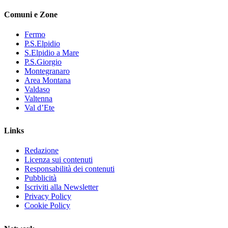
Comuni e Zone
Fermo
P.S.Elpidio
S.Elpidio a Mare
P.S.Giorgio
Montegranaro
Area Montana
Valdaso
Valtenna
Val d’Ete
Links
Redazione
Licenza sui contenuti
Responsabilità dei contenuti
Pubblicità
Iscriviti alla Newsletter
Privacy Policy
Cookie Policy