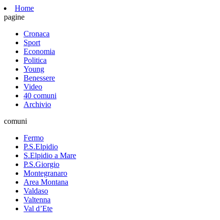
Home
pagine
Cronaca
Sport
Economia
Politica
Young
Benessere
Video
40 comuni
Archivio
comuni
Fermo
P.S.Elpidio
S.Elpidio a Mare
P.S.Giorgio
Montegranaro
Area Montana
Valdaso
Valtenna
Val d’Ete