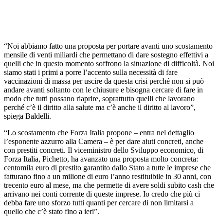
“Noi abbiamo fatto una proposta per portare avanti uno scostamento
mensile di venti miliardi che permettano di dare sostegno effettivi a
quelli che in questo momento soffrono la situazione di difficoltà. Noi
siamo stati i primi a porre l’accento sulla necessità di fare
vaccinazioni di massa per uscire da questa crisi perché non si può
andare avanti soltanto con le chiusure e bisogna cercare di fare in
modo che tutti possano riaprire, soprattutto quelli che lavorano
perché c’è il diritto alla salute ma c’è anche il diritto al lavoro”,
spiega Baldelli.
“Lo scostamento che Forza Italia propone – entra nel dettaglio
l’esponente azzurro alla Camera – è per dare aiuti concreti, anche
con prestiti concreti. Il viceministro dello Sviluppo economico, di
Forza Italia, Pichetto, ha avanzato una proposta molto concreta:
centomila euro di prestito garantito dallo Stato a tutte le imprese che
fatturano fino a un milione di euro l’anno restituibile in 30 anni, con
trecento euro al mese, ma che permette di avere soldi subito cash che
arrivano nei conti corrente di queste imprese. Io credo che più ci
debba fare uno sforzo tutti quanti per cercare di non limitarsi a
quello che c’è stato fino a ieri”.