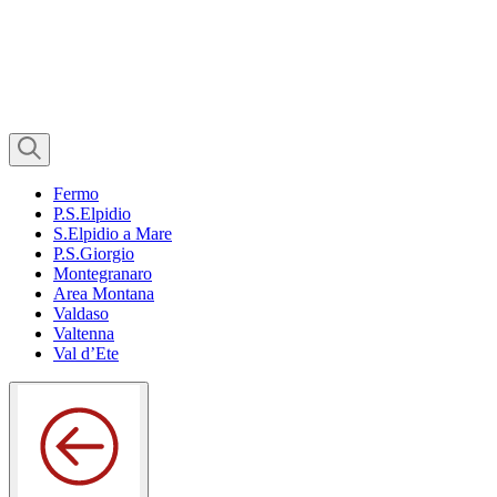
Fermo
P.S.Elpidio
S.Elpidio a Mare
P.S.Giorgio
Montegranaro
Area Montana
Valdaso
Valtenna
Val d’Ete