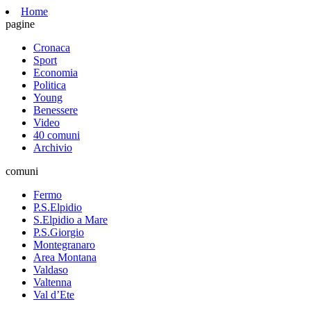
Home
pagine
Cronaca
Sport
Economia
Politica
Young
Benessere
Video
40 comuni
Archivio
comuni
Fermo
P.S.Elpidio
S.Elpidio a Mare
P.S.Giorgio
Montegranaro
Area Montana
Valdaso
Valtenna
Val d’Ete