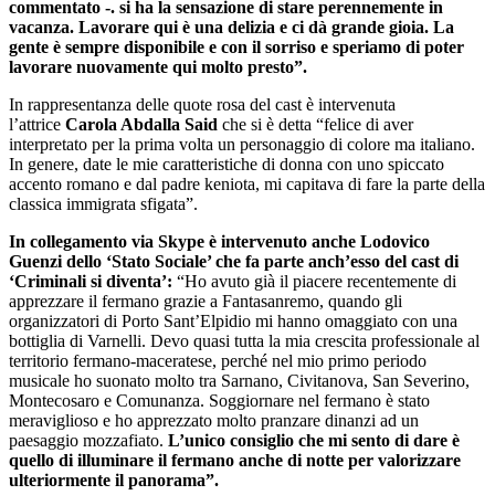
commentato -. si ha la sensazione di stare perennemente in
vacanza. Lavorare qui è una delizia e ci dà grande gioia. La
gente è sempre disponibile e con il sorriso e speriamo di poter
lavorare nuovamente qui molto presto”.
In rappresentanza delle quote rosa del cast è intervenuta
l’attrice
Carola Abdalla Said
che si è detta “felice di aver
interpretato per la prima volta un personaggio di colore ma italiano.
In genere, date le mie caratteristiche di donna con uno spiccato
accento romano e dal padre keniota, mi capitava di fare la parte della
classica immigrata sfigata”.
In collegamento via Skype è intervenuto anche Lodovico
Guenzi dello ‘Stato Sociale’ che fa parte anch’esso del cast di
‘Criminali si diventa’:
“Ho avuto già il piacere recentemente di
apprezzare il fermano grazie a Fantasanremo, quando gli
organizzatori di Porto Sant’Elpidio mi hanno omaggiato con una
bottiglia di Varnelli. Devo quasi tutta la mia crescita professionale al
territorio fermano-maceratese, perché nel mio primo periodo
musicale ho suonato molto tra Sarnano, Civitanova, San Severino,
Montecosaro e Comunanza. Soggiornare nel fermano è stato
meraviglioso e ho apprezzato molto pranzare dinanzi ad un
paesaggio mozzafiato.
L’unico consiglio che mi sento di dare è
quello di illuminare il fermano anche di notte per valorizzare
ulteriormente il panorama”.