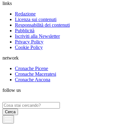
links
Redazione
Licenza sui contenuti
Responsabilità dei contenuti
Pubblicità
Iscriviti alla Newsletter
Privacy Policy
Cookie Policy
network
Cronache Picene
Cronache Maceratesi
Cronache Ancona
follow us
Ricerca
per: