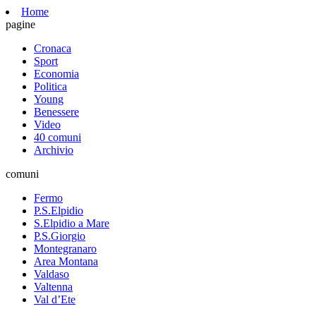
Home
pagine
Cronaca
Sport
Economia
Politica
Young
Benessere
Video
40 comuni
Archivio
comuni
Fermo
P.S.Elpidio
S.Elpidio a Mare
P.S.Giorgio
Montegranaro
Area Montana
Valdaso
Valtenna
Val d’Ete