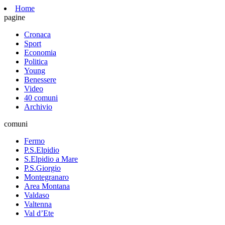
Home
pagine
Cronaca
Sport
Economia
Politica
Young
Benessere
Video
40 comuni
Archivio
comuni
Fermo
P.S.Elpidio
S.Elpidio a Mare
P.S.Giorgio
Montegranaro
Area Montana
Valdaso
Valtenna
Val d’Ete