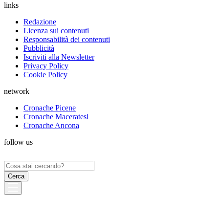
links
Redazione
Licenza sui contenuti
Responsabilità dei contenuti
Pubblicità
Iscriviti alla Newsletter
Privacy Policy
Cookie Policy
network
Cronache Picene
Cronache Maceratesi
Cronache Ancona
follow us
Ricerca
per: