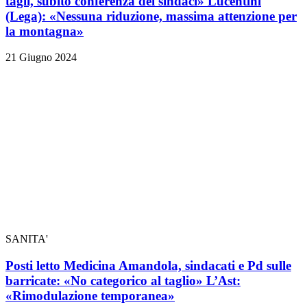
tagli, subito conferenza dei sindaci» Lucentini
(Lega): «Nessuna riduzione, massima attenzione per
la montagna»
21 Giugno 2024
SANITA'
Posti letto Medicina Amandola, sindacati e Pd sulle
barricate: «No categorico al taglio» L’Ast:
«Rimodulazione temporanea»