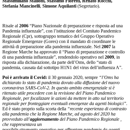
Massimiliano Malloni, Massimo Fioretti, Renato Rocchi,
Stefania Mancinelli
,
Simone Aquilanti
(Segretario).
Risale al
2006
“Piano Nazionale di preparazione e risposta ad una
Pandemia influenzale”, con l’istituzione del Comitato Pandemico
Regionale (Cpr), sottogruppo tematico del Gruppo Operativo
Regionale Emergenze (Gores) con il mandato di coordinare le
attività di preparazione alla pandemia influenzale. Nel
2007
la
Regione Marche ha approvato il “Piano di preparazione e controllo
di una pandemia influenzale”, rendendolo operativo nel
2009
, in
risposta alla dichiarazione, da parte dell’Oms, dello “stato di
pandemia, causata dal sottotipo H1N1 del virus dell’influenza A”.
Poi è arrivato il Covid:
il 30 gennaio 2020, sempre
“l’Oms ha
dichiarato lo stato di pandemia dovuto alla diffusione del nuovo
coronavirus SARS-CoV-2. In questo ambito emergenziale si è
ritenuto utile procedere con la revisione del Piano Pandemico
Regionale, per focalizzare le azioni da mettere in atto sul territorio
regionale per fronteggiare eventuali emergenze da agenti biologici”.
Ed è stato proprio sulla scorta della
“recente esperienza di contrasto
alla pandemia che la Regione Marche, ad agosto del 2020 ha
provveduto all’
aggiornamento
del Piano Pandemico Regionale ,
che rappresentava un
possibile strumento operativo per affrontare pandemie da agenti