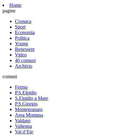
Home
pagine
Cronaca
Sport
Economia
Politica
Young
Benessere
Video
40 comuni
Archivio
comuni
Fermo
P.S.Elpidio
S.Elpidio a Mare
P.S.Giorgio
Montegranaro
Area Montana
Valdaso
Valtenna
Val d’Ete