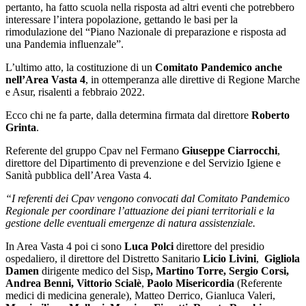
pertanto, ha fatto scuola nella risposta ad altri eventi che potrebbero
interessare l’intera popolazione, gettando le basi per la
rimodulazione del “Piano Nazionale di preparazione e risposta ad
una Pandemia influenzale”.
L’ultimo atto, la costituzione di un
Comitato Pandemico anche
nell’Area Vasta 4
, in ottemperanza alle direttive di Regione Marche
e Asur, risalenti a febbraio 2022.
Ecco chi ne fa parte, dalla determina firmata dal direttore
Roberto
Grinta
.
Referente del gruppo Cpav nel Fermano
Giuseppe Ciarrocchi
,
direttore del Dipartimento di prevenzione e del Servizio Igiene e
Sanità pubblica dell’Area Vasta 4.
“I referenti dei Cpav vengono convocati dal Comitato Pandemico
Regionale per coordinare l’attuazione dei piani territoriali e la
gestione delle eventuali emergenze di natura assistenziale.
In Area Vasta 4 poi ci sono
Luca Polci
direttore del presidio
ospedaliero, il direttore del Distretto Sanitario
Licio Livini
,
Gigliola
Damen
dirigente medico del Sisp
, Martino Torre, Sergio Corsi,
Andrea Benni, Vittorio Scialè
,
Paolo Misericordia
(Referente
medici di medicina generale), Matteo Derrico, Gianluca Valeri,