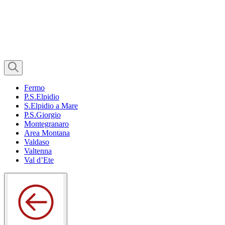
Fermo
P.S.Elpidio
S.Elpidio a Mare
P.S.Giorgio
Montegranaro
Area Montana
Valdaso
Valtenna
Val d’Ete