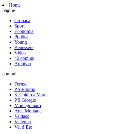
Home
pagine
Cronaca
Sport
Economia
Politica
Young
Benessere
Video
40 comuni
Archivio
comuni
Fermo
P.S.Elpidio
S.Elpidio a Mare
P.S.Giorgio
Montegranaro
Area Montana
Valdaso
Valtenna
Val d’Ete