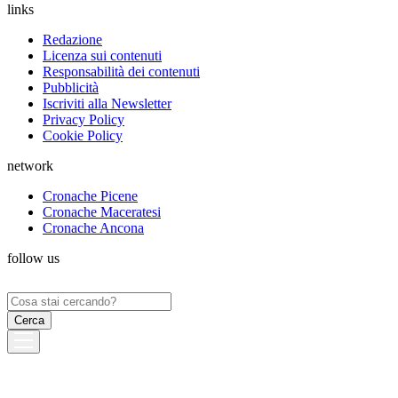
links
Redazione
Licenza sui contenuti
Responsabilità dei contenuti
Pubblicità
Iscriviti alla Newsletter
Privacy Policy
Cookie Policy
network
Cronache Picene
Cronache Maceratesi
Cronache Ancona
follow us
Ricerca
per: