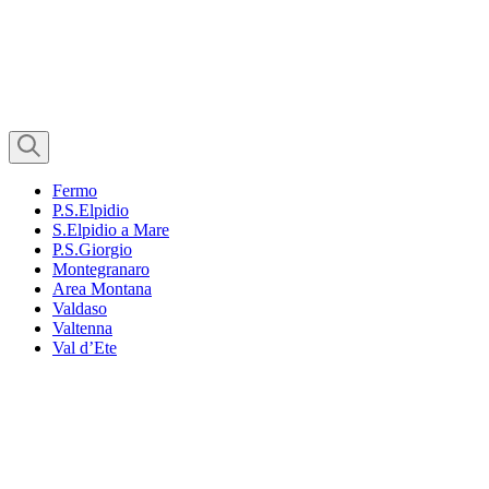
Fermo
P.S.Elpidio
S.Elpidio a Mare
P.S.Giorgio
Montegranaro
Area Montana
Valdaso
Valtenna
Val d’Ete