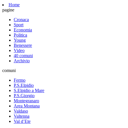
Home
pagine
Cronaca
Sport
Economia
Politica
Young
Benessere
Video
40 comuni
Archivio
comuni
Fermo
P.S.Elpidio
S.Elpidio a Mare
P.S.Giorgio
Montegranaro
Area Montana
Valdaso
Valtenna
Val d’Ete