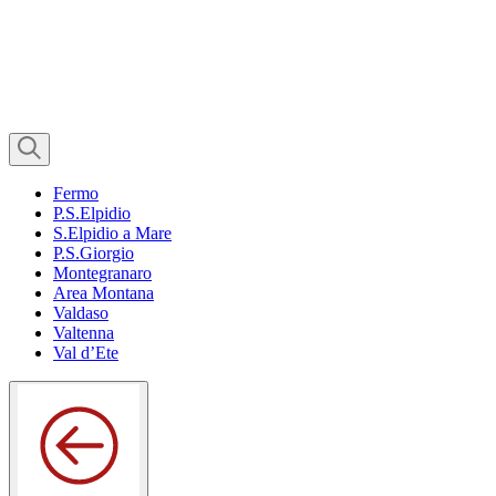
Fermo
P.S.Elpidio
S.Elpidio a Mare
P.S.Giorgio
Montegranaro
Area Montana
Valdaso
Valtenna
Val d’Ete