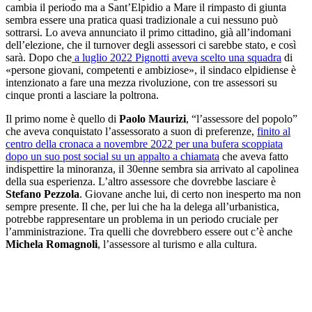
cambia il periodo ma a Sant’Elpidio a Mare il rimpasto di giunta
sembra essere una pratica quasi tradizionale a cui nessuno può
sottrarsi. Lo aveva annunciato il primo cittadino, già all’indomani
dell’elezione, che il turnover degli assessori ci sarebbe stato, e così
sarà. Dopo che
a luglio 2022 Pignotti aveva scelto una squadra
di
«persone giovani, competenti e ambiziose», il sindaco elpidiense è
intenzionato a fare una mezza rivoluzione, con tre assessori su
cinque pronti a lasciare la poltrona.
Il primo nome è quello di
Paolo Maurizi
, “l’assessore del popolo”
che aveva conquistato l’assessorato a suon di preferenze,
finito al
centro della cronaca a novembre 2022 per una bufera scoppiata
dopo un suo post social su un appalto a chiamata
che aveva fatto
indispettire la minoranza, il 30enne sembra sia arrivato al capolinea
della sua esperienza. L’altro assessore che dovrebbe lasciare è
Stefano Pezzola
. Giovane anche lui, di certo non inesperto ma non
sempre presente. Il che, per lui che ha la delega all’urbanistica,
potrebbe rappresentare un problema in un periodo cruciale per
l’amministrazione. Tra quelli che dovrebbero essere out c’è anche
Michela Romagnoli
, l’assessore al turismo e alla cultura.