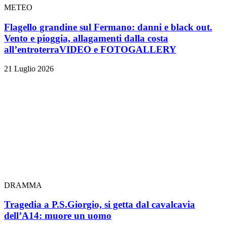
METEO
Flagello grandine sul Fermano: danni e black out.
Vento e pioggia, allagamenti dalla costa
all’entroterra
VIDEO e FOTOGALLERY
21 Luglio 2026
DRAMMA
Tragedia a P.S.Giorgio, si getta dal cavalcavia
dell’A14: muore un uomo