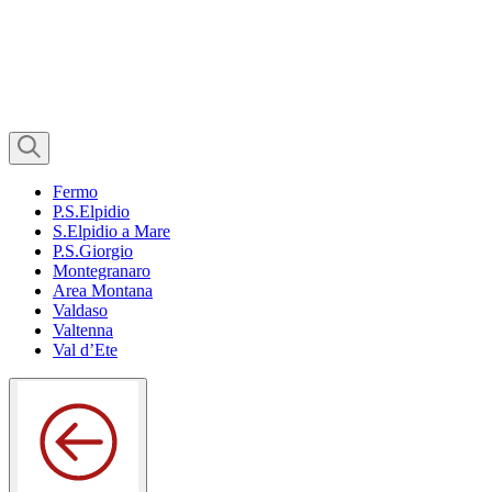
Fermo
P.S.Elpidio
S.Elpidio a Mare
P.S.Giorgio
Montegranaro
Area Montana
Valdaso
Valtenna
Val d’Ete