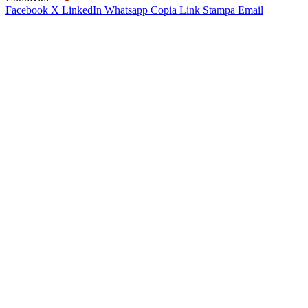
Facebook
X
LinkedIn
Whatsapp
Copia Link
Stampa
Email