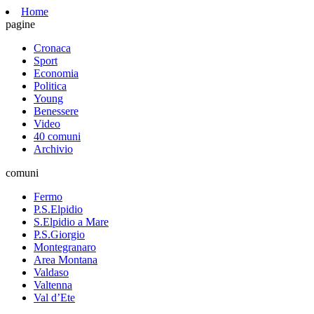
Home
pagine
Cronaca
Sport
Economia
Politica
Young
Benessere
Video
40 comuni
Archivio
comuni
Fermo
P.S.Elpidio
S.Elpidio a Mare
P.S.Giorgio
Montegranaro
Area Montana
Valdaso
Valtenna
Val d’Ete