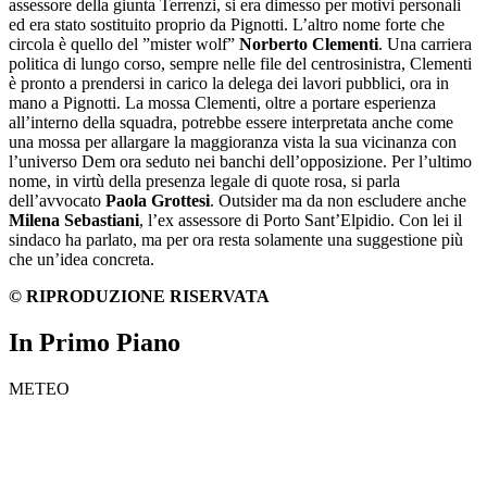
assessore della giunta Terrenzi, si era dimesso per motivi personali
ed era stato sostituito proprio da Pignotti. L’altro nome forte che
circola è quello del ”mister wolf”
Norberto Clementi
. Una carriera
politica di lungo corso, sempre nelle file del centrosinistra, Clementi
è pronto a prendersi in carico la delega dei lavori pubblici, ora in
mano a Pignotti. La mossa Clementi, oltre a portare esperienza
all’interno della squadra, potrebbe essere interpretata anche come
una mossa per allargare la maggioranza vista la sua vicinanza con
l’universo Dem ora seduto nei banchi dell’opposizione. Per l’ultimo
nome, in virtù della presenza legale di quote rosa, si parla
dell’avvocato
Paola Grottesi
. Outsider ma da non escludere anche
Milena Sebastiani
, l’ex assessore di Porto Sant’Elpidio. Con lei il
sindaco ha parlato, ma per ora resta solamente una suggestione più
che un’idea concreta.
© RIPRODUZIONE RISERVATA
In Primo Piano
METEO