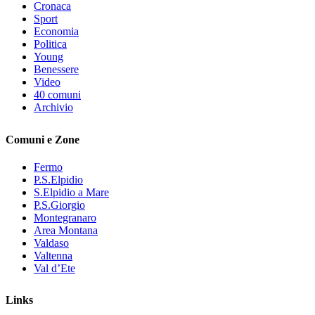
Cronaca
Sport
Economia
Politica
Young
Benessere
Video
40 comuni
Archivio
Comuni e Zone
Fermo
P.S.Elpidio
S.Elpidio a Mare
P.S.Giorgio
Montegranaro
Area Montana
Valdaso
Valtenna
Val d’Ete
Links