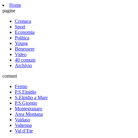
Home
pagine
Cronaca
Sport
Economia
Politica
Young
Benessere
Video
40 comuni
Archivio
comuni
Fermo
P.S.Elpidio
S.Elpidio a Mare
P.S.Giorgio
Montegranaro
Area Montana
Valdaso
Valtenna
Val d’Ete