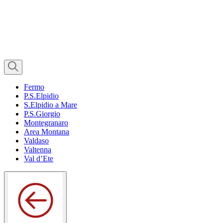
Fermo
P.S.Elpidio
S.Elpidio a Mare
P.S.Giorgio
Montegranaro
Area Montana
Valdaso
Valtenna
Val d’Ete