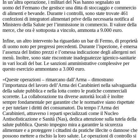
In un’altra operazione, i militari del Nas hanno segnalato
un
uomo
del Fermano che gestisce una ditta di stoccaggio e commercio
di alimenti e bevande. Durante i controlli, sono state trovate 461
confezioni di integratori alimentari prive della necessaria notifica al
Ministero della Salute per l’immissione in commercio. Il valore della
merce, che ora è sottoposta a vincolo, ammonta a 9.000 euro.
Infine, un altro intervento ha riguardato un bar di Fermo, di proprietà
di
uomo
noto per pregressi precedenti. Durante l’ispezione, è emersa
l’assenza del listino prezzi e l’omessa indicazione degli allergeni nei
menù. Inoltre, sono state riscontrate inadeguatezze igienico-sanitarie
in vari locali del bar. Le sanzioni amministrative complessive per
questo esercizio ammontano a 3.000 euro.
«Queste operazioni – rimarcano dall’Arma – dimostrano
l’importanza del lavoro dell’Arma dei Carabinieri nella salvaguardia
della salute pubblica e nella lotta contro le pratiche commerciali
scorrette. La collaborazione tra diverse autorità locali è inoltre
sempre fondamentale per garantire che le normative siano rispettate
e per tutelare i diritti dei consumatori. Da tempo l’Arma dei
Carabinieri, attraverso i reparti specializzati come il Nucleo
Antisofisticazione e Sanità (Nas), dedica attenzione sulla tutela della
salute pubblica. Questo impegno mira a garantire la sicurezza
alimentare e a proteggere i cittadini da pratiche illecite o dannose che
possono mettere a rischio la loro salute. Le operazioni di controllo si