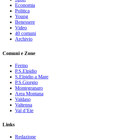
Economia
Politica
Young
Benessere
Video
40 comuni
Archivio
Comuni e Zone
Fermo
P.S.Elpidio
S.Elpidio a Mare
P.S.Giorgio
Montegranaro
Area Montana
Valdaso
Valtenna
Val d’Ete
Links
Redazione