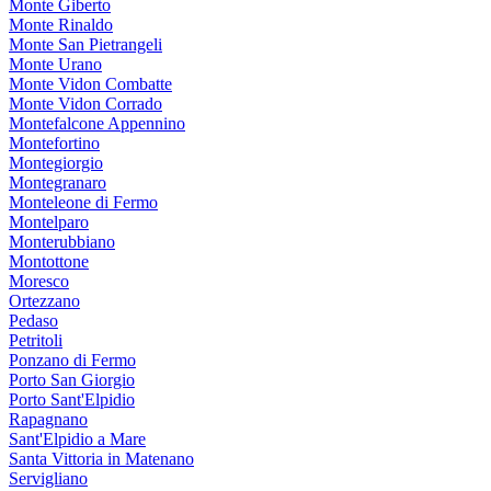
Monte Giberto
Monte Rinaldo
Monte San Pietrangeli
Monte Urano
Monte Vidon Combatte
Monte Vidon Corrado
Montefalcone Appennino
Montefortino
Montegiorgio
Montegranaro
Monteleone di Fermo
Montelparo
Monterubbiano
Montottone
Moresco
Ortezzano
Pedaso
Petritoli
Ponzano di Fermo
Porto San Giorgio
Porto Sant'Elpidio
Rapagnano
Sant'Elpidio a Mare
Santa Vittoria in Matenano
Servigliano