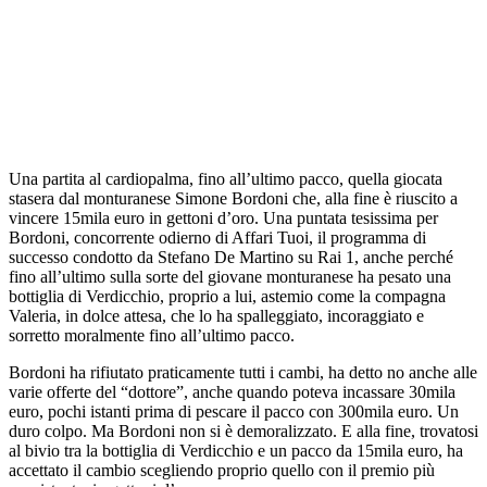
Una partita al cardiopalma, fino all’ultimo pacco, quella giocata
stasera dal monturanese Simone Bordoni che, alla fine è riuscito a
vincere 15mila euro in gettoni d’oro. Una puntata tesissima per
Bordoni, concorrente odierno di Affari Tuoi, il programma di
successo condotto da Stefano De Martino su Rai 1, anche perché
fino all’ultimo sulla sorte del giovane monturanese ha pesato una
bottiglia di Verdicchio, proprio a lui, astemio come la compagna
Valeria, in dolce attesa, che lo ha spalleggiato, incoraggiato e
sorretto moralmente fino all’ultimo pacco.
Bordoni ha rifiutato praticamente tutti i cambi, ha detto no anche alle
varie offerte del “dottore”, anche quando poteva incassare 30mila
euro, pochi istanti prima di pescare il pacco con 300mila euro. Un
duro colpo. Ma Bordoni non si è demoralizzato. E alla fine, trovatosi
al bivio tra la bottiglia di Verdicchio e un pacco da 15mila euro, ha
accettato il cambio scegliendo proprio quello con il premio più