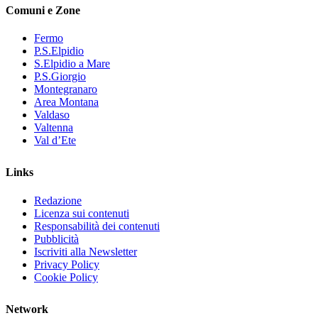
Comuni e Zone
Fermo
P.S.Elpidio
S.Elpidio a Mare
P.S.Giorgio
Montegranaro
Area Montana
Valdaso
Valtenna
Val d’Ete
Links
Redazione
Licenza sui contenuti
Responsabilità dei contenuti
Pubblicità
Iscriviti alla Newsletter
Privacy Policy
Cookie Policy
Network