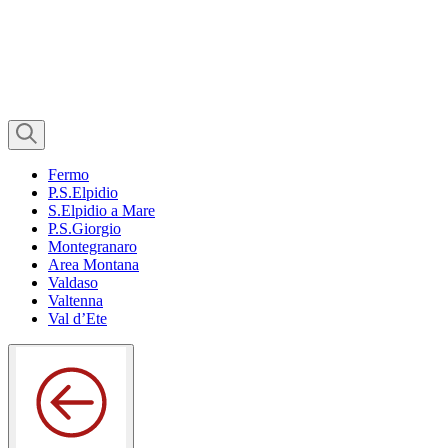
Fermo
P.S.Elpidio
S.Elpidio a Mare
P.S.Giorgio
Montegranaro
Area Montana
Valdaso
Valtenna
Val d’Ete