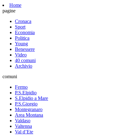
Home
pagine
Cronaca
Sport
Economia
Politica
Young
Benessere
Video
40 comuni
Archivio
comuni
Fermo
P.S.Elpidio
S.Elpidio a Mare
P.S.Giorgio
Montegranaro
Area Montana
Valdaso
Valtenna
Val d’Ete