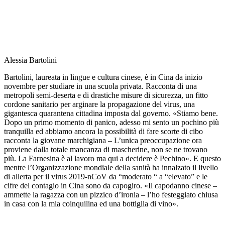
Alessia Bartolini
Bartolini, laureata in lingue e cultura cinese, è in Cina da inizio
novembre per studiare in una scuola privata. Racconta di una
metropoli semi-deserta e di drastiche misure di sicurezza, un fitto
cordone sanitario per arginare la propagazione del virus, una
gigantesca quarantena cittadina imposta dal governo. «Stiamo bene.
Dopo un primo momento di panico, adesso mi sento un pochino più
tranquilla ed abbiamo ancora la possibilità di fare scorte di cibo
racconta la giovane marchigiana – L’unica preoccupazione ora
proviene dalla totale mancanza di mascherine, non se ne trovano
più. La Farnesina è al lavoro ma qui a decidere è Pechino». E questo
mentre l’Organizzazione mondiale della sanità ha innalzato il livello
di allerta per il virus 2019-nCoV da “moderato “ a “elevato” e le
cifre del contagio in Cina sono da capogiro. «Il capodanno cinese –
ammette la ragazza con un pizzico d’ironia – l’ho festeggiato chiusa
in casa con la mia coinquilina ed una bottiglia di vino».