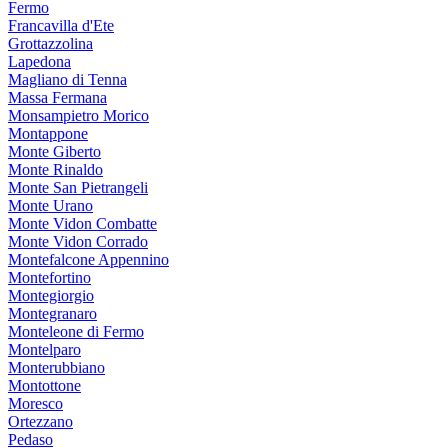
Fermo
Francavilla d'Ete
Grottazzolina
Lapedona
Magliano di Tenna
Massa Fermana
Monsampietro Morico
Montappone
Monte Giberto
Monte Rinaldo
Monte San Pietrangeli
Monte Urano
Monte Vidon Combatte
Monte Vidon Corrado
Montefalcone Appennino
Montefortino
Montegiorgio
Montegranaro
Monteleone di Fermo
Montelparo
Monterubbiano
Montottone
Moresco
Ortezzano
Pedaso