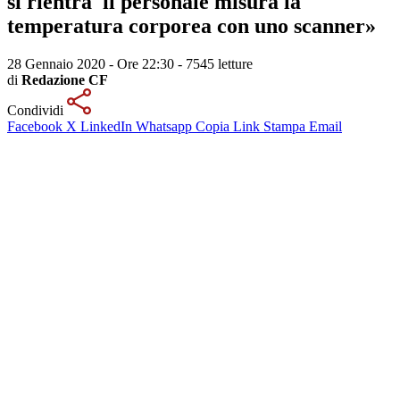
si rientra il personale misura la
temperatura corporea con uno scanner»
28 Gennaio 2020 - Ore 22:30
-
7545 letture
di
Redazione CF
Condividi
Facebook
X
LinkedIn
Whatsapp
Copia Link
Stampa
Email