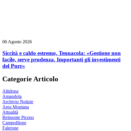
06 Agosto 2026
Siccità e caldo estremo, Tennacola: «Gestione non
facile, serve prudenza. Importanti gli investimenti
del Pnrr»
Categorie Articolo
Altidona
Amandola
Archivio Notizie
Area Montana
Attualità
Belmonte Piceno
Campofilone
Falerone