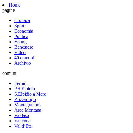
Home
pagine
Cronaca
Sport
Economia
Politica
Young
Benessere
Video
40 comuni
Archivio
comuni
Fermo
P.S.Elpidio
S.Elpidio a Mare
P.S.Giorgio
Montegranaro
Area Montana
Valdaso
Valtenna
Val d’Ete