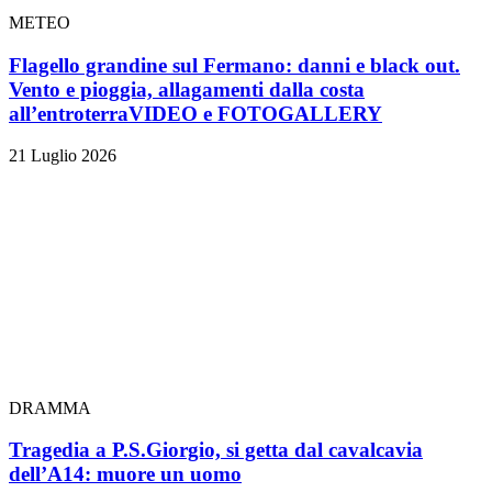
METEO
Flagello grandine sul Fermano: danni e black out.
Vento e pioggia, allagamenti dalla costa
all’entroterra
VIDEO e FOTOGALLERY
21 Luglio 2026
DRAMMA
Tragedia a P.S.Giorgio, si getta dal cavalcavia
dell’A14: muore un uomo