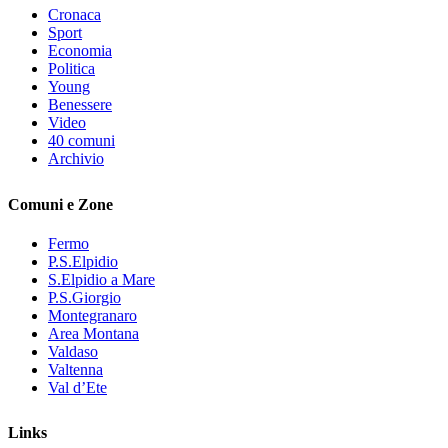
Cronaca
Sport
Economia
Politica
Young
Benessere
Video
40 comuni
Archivio
Comuni e Zone
Fermo
P.S.Elpidio
S.Elpidio a Mare
P.S.Giorgio
Montegranaro
Area Montana
Valdaso
Valtenna
Val d’Ete
Links