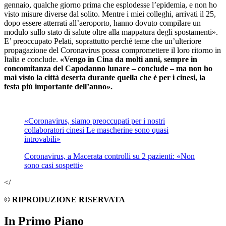
gennaio, qualche giorno prima che esplodesse l’epidemia, e non ho
visto misure diverse dal solito. Mentre i miei colleghi, arrivati il 25,
dopo essere atterrati all’aeroporto, hanno dovuto compilare un
modulo sullo stato di salute oltre alla mappatura degli spostamenti».
E’ preoccupato Pelati, soprattutto perché teme che un’ulteriore
propagazione del Coronavirus possa compromettere il loro ritorno in
Italia e conclude.
«Vengo in Cina da molti anni, sempre in
concomitanza del Capodanno lunare – conclude – ma non ho
mai visto la città deserta durante quella che è per i cinesi, la
festa più importante dell’anno».
«Coronavirus, siamo preoccupati per i nostri
collaboratori cinesi Le mascherine sono quasi
introvabili»
Coronavirus, a Macerata controlli su 2 pazienti: «Non
sono casi sospetti»
</
© RIPRODUZIONE RISERVATA
In Primo Piano