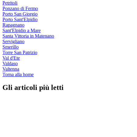
Petritoli
Ponzano di Fermo
Porto San Giorgio
Porto Sant'Elpidio
Rapagnano
Sant'Elpidio a Mare
Santa Vittoria in Matenano
Servigliano
Smerillo
Torre San Patrizio
Val d'Ete
Valdaso
Valtenna
Torna alla home
Gli articoli più letti