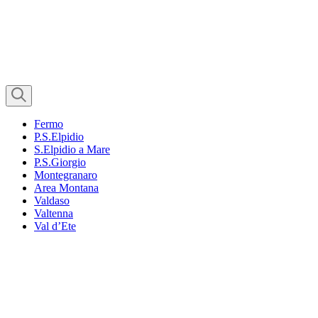
Fermo
P.S.Elpidio
S.Elpidio a Mare
P.S.Giorgio
Montegranaro
Area Montana
Valdaso
Valtenna
Val d’Ete