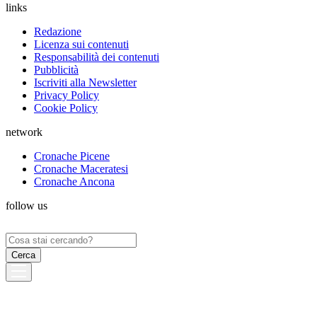
links
Redazione
Licenza sui contenuti
Responsabilità dei contenuti
Pubblicità
Iscriviti alla Newsletter
Privacy Policy
Cookie Policy
network
Cronache Picene
Cronache Maceratesi
Cronache Ancona
follow us
Ricerca
per: