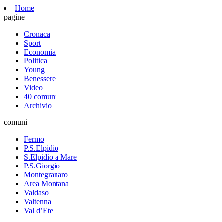
Home
pagine
Cronaca
Sport
Economia
Politica
Young
Benessere
Video
40 comuni
Archivio
comuni
Fermo
P.S.Elpidio
S.Elpidio a Mare
P.S.Giorgio
Montegranaro
Area Montana
Valdaso
Valtenna
Val d’Ete