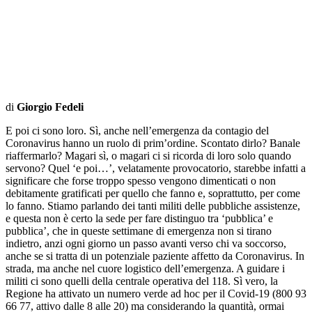
di
Giorgio Fedeli
E poi ci sono loro. Sì, anche nell’emergenza da contagio del
Coronavirus hanno un ruolo di prim’ordine. Scontato dirlo? Banale
riaffermarlo? Magari sì, o magari ci si ricorda di loro solo quando
servono? Quel ‘e poi…’, velatamente provocatorio, starebbe infatti a
significare che forse troppo spesso vengono dimenticati o non
debitamente gratificati per quello che fanno e, soprattutto, per come
lo fanno. Stiamo parlando dei tanti militi delle pubbliche assistenze,
e questa non è certo la sede per fare distinguo tra ‘pubblica’ e
pubblica’, che in queste settimane di emergenza non si tirano
indietro, anzi ogni giorno un passo avanti verso chi va soccorso,
anche se si tratta di un potenziale paziente affetto da Coronavirus. In
strada, ma anche nel cuore logistico dell’emergenza. A guidare i
militi ci sono quelli della centrale operativa del 118. Sì vero, la
Regione ha attivato un numero verde ad hoc per il Covid-19 (800 93
66 77, attivo dalle 8 alle 20) ma considerando la quantità, ormai