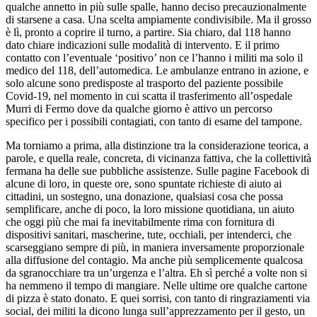
qualche annetto in più sulle spalle, hanno deciso precauzionalmente
di starsene a casa. Una scelta ampiamente condivisibile. Ma il grosso
è lì, pronto a coprire il turno, a partire. Sia chiaro, dal 118 hanno
dato chiare indicazioni sulle modalità di intervento. E il primo
contatto con l’eventuale ‘positivo’ non ce l’hanno i militi ma solo il
medico del 118, dell’automedica. Le ambulanze entrano in azione, e
solo alcune sono predisposte al trasporto del paziente possibile
Covid-19, nel momento in cui scatta il trasferimento all’ospedale
Murri di Fermo dove da qualche giorno è attivo un percorso
specifico per i possibili contagiati, con tanto di esame del tampone.
Ma torniamo a prima, alla distinzione tra la considerazione teorica, a
parole, e quella reale, concreta, di vicinanza fattiva, che la collettività
fermana ha delle sue pubbliche assistenze. Sulle pagine Facebook di
alcune di loro, in queste ore, sono spuntate richieste di aiuto ai
cittadini, un sostegno, una donazione, qualsiasi cosa che possa
semplificare, anche di poco, la loro missione quotidiana, un aiuto
che oggi più che mai fa inevitabilmente rima con fornitura di
dispositivi sanitari, mascherine, tute, occhiali, per intenderci, che
scarseggiano sempre di più, in maniera inversamente proporzionale
alla diffusione del contagio. Ma anche più semplicemente qualcosa
da sgranocchiare tra un’urgenza e l’altra. Eh sì perché a volte non si
ha nemmeno il tempo di mangiare. Nelle ultime ore qualche cartone
di pizza è stato donato. E quei sorrisi, con tanto di ringraziamenti via
social, dei militi la dicono lunga sull’apprezzamento per il gesto, un