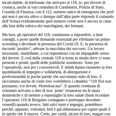
incalcolabile, di telefonate che arrivano al 118, (e, per dovere di
cronaca, anche ai vari centralini di Carabinieri, Polizia di Stato,
Guardia di Finanza, con il 112, numero unico di emergenza che però
qui non è ancora attivo e dunque dall’altra parte risponde il comando
dell’Arma) evidentemente quel numero verde non è ancora in cima
alla lista della rubrica dei marchigiani, dei fermani.
Ma loro, gli operatori del 118, continuano a rispondere, a dare
consigli, a porre quelle domande essenziali per effettuare un primo
screening e decrittare la presenza del Covid-19. E, in presenza di
riscontri ‘positivi’, attivare la macchina dei soccorsi. Un lavoro
incessante, martellante, a cui rispondono con un impagabile senso
del dovere. E così dalla centrale 118 si torna in strada dove ci sono
presenti e pronti, quelli delle pubbliche assistenze. Sono per
l’operatività, non per i convenevoli. E infatti hanno riassunto la loro
quotidianità di impegno e solidarietà, di abnegazione e
professionalità in poche parole che raccontano tutto di loro. E
raccontano anche di come loro vorrebbero i cittadini: “118 Noi non
possiamo, voi dovete. #Iorestoacasa”. E quando centinaia di
volontari arrivano a dire di non ‘poter’ restarsene tra le mura
domestiche e di mettere a repentaglio la loro salute (basti ricordare
l’operatore 118 di Bergamo contagiato e purtroppo deceduto
venerdì) quando invece, fatti salvi turni e impegni, potrebbero
perché, appunto, volontari, beh è già abbastanza per capire quale è
lo spirito che li muove. Certo, per carità, alcuni di loro, magari con