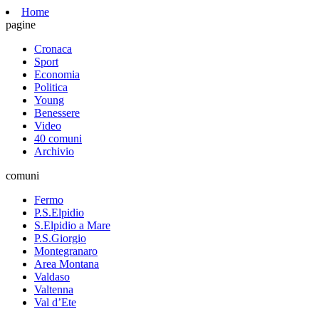
Home
pagine
Cronaca
Sport
Economia
Politica
Young
Benessere
Video
40 comuni
Archivio
comuni
Fermo
P.S.Elpidio
S.Elpidio a Mare
P.S.Giorgio
Montegranaro
Area Montana
Valdaso
Valtenna
Val d’Ete