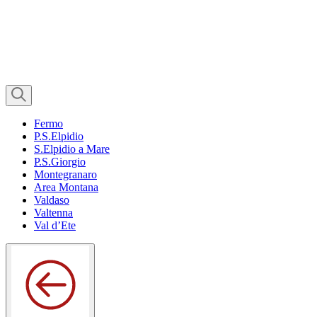
Fermo
P.S.Elpidio
S.Elpidio a Mare
P.S.Giorgio
Montegranaro
Area Montana
Valdaso
Valtenna
Val d’Ete