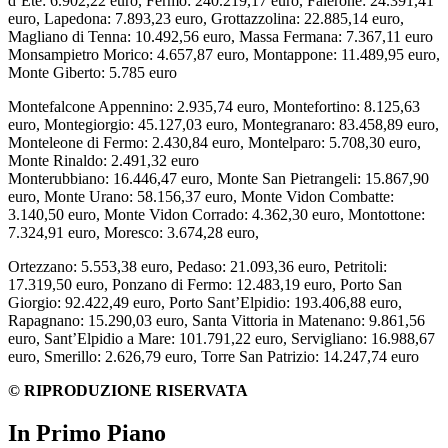
d’Ete: 6.902,22 euro, Fermo: 240.219,17 euro, Falerone: 24.391,41
euro, Lapedona: 7.893,23 euro, Grottazzolina: 22.885,14 euro,
Magliano di Tenna: 10.492,56 euro, Massa Fermana: 7.367,11 euro
Monsampietro Morico: 4.657,87 euro, Montappone: 11.489,95 euro,
Monte Giberto: 5.785 euro
Montefalcone Appennino: 2.935,74 euro, Montefortino: 8.125,63
euro, Montegiorgio: 45.127,03 euro, Montegranaro: 83.458,89 euro,
Monteleone di Fermo: 2.430,84 euro, Montelparo: 5.708,30 euro,
Monte Rinaldo: 2.491,32 euro
Monterubbiano: 16.446,47 euro, Monte San Pietrangeli: 15.867,90
euro, Monte Urano: 58.156,37 euro, Monte Vidon Combatte:
3.140,50 euro, Monte Vidon Corrado: 4.362,30 euro, Montottone:
7.324,91 euro, Moresco: 3.674,28 euro,
Ortezzano: 5.553,38 euro, Pedaso: 21.093,36 euro, Petritoli:
17.319,50 euro, Ponzano di Fermo: 12.483,19 euro, Porto San
Giorgio: 92.422,49 euro, Porto Sant’Elpidio: 193.406,88 euro,
Rapagnano: 15.290,03 euro, Santa Vittoria in Matenano: 9.861,56
euro, Sant’Elpidio a Mare: 101.791,22 euro, Servigliano: 16.988,67
euro, Smerillo: 2.626,79 euro, Torre San Patrizio: 14.247,74 euro
© RIPRODUZIONE RISERVATA
In Primo Piano