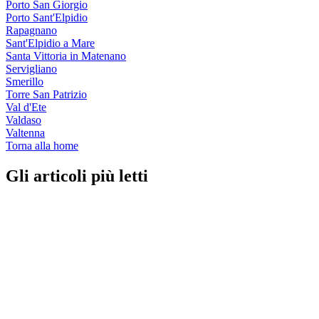
Porto San Giorgio
Porto Sant'Elpidio
Rapagnano
Sant'Elpidio a Mare
Santa Vittoria in Matenano
Servigliano
Smerillo
Torre San Patrizio
Val d'Ete
Valdaso
Valtenna
Torna alla home
Gli articoli più letti