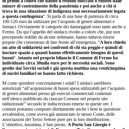
in primis a coloro che hanno il reddito bloccato o ridotto dalle
misure di contenimento della pandemia e poi anche a chi si
trova in una situazione di indigenza non necessariamente legata
a questa contingenza
“. Si parla di una base di partenza di circa
100-120 euro da utilizzare per l’acquisto di generi alimentari e
farmaci. Ovviamente le categorie dei danneggiati sono tante anche a
Fermo. Da qui l’appello del sindaco rivolto a coloro che, pur non
percependo reddito da alcune settimane, hanno tuttavia risorse
proprie che consentono di fare fronte all’emergenza. “
A loro chiedo
un atto di solidarietà nei confronti di chi sta peggio e quindi di
lasciare spazio a quanti hanno effettivamente bisogno di questi
buoni
“. I
ntanto nel proprio bilancio il Comune di Fermo ha
individuato circa 30mila euro per le necessità sociali. Sono
gestite dai Servizi sociali e già questa mattina una venticinquina
di nuclei familiari ne hanno fatto richiesta
.
M come spendere concretamente i soldi? I sindaci sarebbero
autorizzati “all’acquisizione di buoni spesa utilizzabili per l’acquisto
di generi alimentari presso gli esercizi commerciali contenuti
nell’elenco pubblicato da ciascun Comune nel proprio sito
istituzionale” secondo le indiscrezioni emerse in queste ore. I
comuni potranno comprare direttamente anche i beni in questione
avvalendosi, come aveva già annunciato lo stesso Conte, delle
associazioni del Terzo Settore pure per la loro distribuzione.
L’obiettivo, insomma, è fare presto.
A Porto San Giorgio è