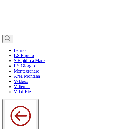
Fermo
P.S.Elpidio
S.Elpidio a Mare
P.S.Giorgio
Montegranaro
Area Montana
Valdaso
Valtenna
Val d’Ete