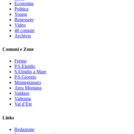
Economia
Politica
Young
Benessere
Video
40 comuni
Archivio
Comuni e Zone
Fermo
P.S.Elpidio
S.Elpidio a Mare
P.S.Giorgio
Montegranaro
Area Montana
Valdaso
Valtenna
Val d’Ete
Links
Redazione