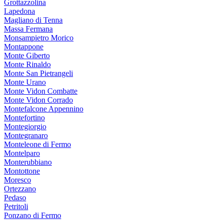
Grottazzolina
Lapedona
Magliano di Tenna
Massa Fermana
Monsampietro Morico
Montappone
Monte Giberto
Monte Rinaldo
Monte San Pietrangeli
Monte Urano
Monte Vidon Combatte
Monte Vidon Corrado
Montefalcone Appennino
Montefortino
Montegiorgio
Montegranaro
Monteleone di Fermo
Montelparo
Monterubbiano
Montottone
Moresco
Ortezzano
Pedaso
Petritoli
Ponzano di Fermo