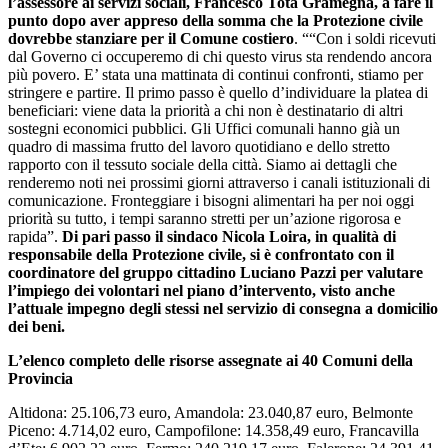
l’assessore ai servizi sociali, Francesco Tota Gramegna, a fare il
punto dopo aver appreso della somma che la Protezione civile
dovrebbe stanziare per il Comune costiero
. ““Con i soldi ricevuti
dal Governo ci occuperemo di chi questo virus sta rendendo ancora
più povero. E’ stata una mattinata di continui confronti, stiamo per
stringere e partire. Il primo passo è quello d’individuare la platea di
beneficiari: viene data la priorità a chi non è destinatario di altri
sostegni economici pubblici. Gli Uffici comunali hanno già un
quadro di massima frutto del lavoro quotidiano e dello stretto
rapporto con il tessuto sociale della città. Siamo ai dettagli che
renderemo noti nei prossimi giorni attraverso i canali istituzionali di
comunicazione. Fronteggiare i bisogni alimentari ha per noi oggi
priorità su tutto, i tempi saranno stretti per un’azione rigorosa e
rapida”.
Di pari passo il sindaco Nicola Loira, in qualità di
responsabile della Protezione civile, si è confrontato con il
coordinatore del gruppo cittadino Luciano Pazzi per valutare
l’impiego dei volontari nel piano d’intervento, visto anche
l’attuale impegno degli stessi nel servizio di consegna a domicilio
dei beni.
L’elenco completo delle risorse assegnate ai 40 Comuni della
Provincia
Altidona: 25.106,73 euro, Amandola: 23.040,87 euro, Belmonte
Piceno: 4.714,02 euro, Campofilone: 14.358,49 euro, Francavilla