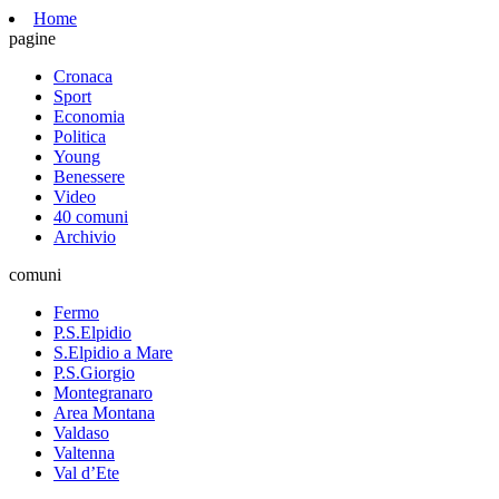
Home
pagine
Cronaca
Sport
Economia
Politica
Young
Benessere
Video
40 comuni
Archivio
comuni
Fermo
P.S.Elpidio
S.Elpidio a Mare
P.S.Giorgio
Montegranaro
Area Montana
Valdaso
Valtenna
Val d’Ete