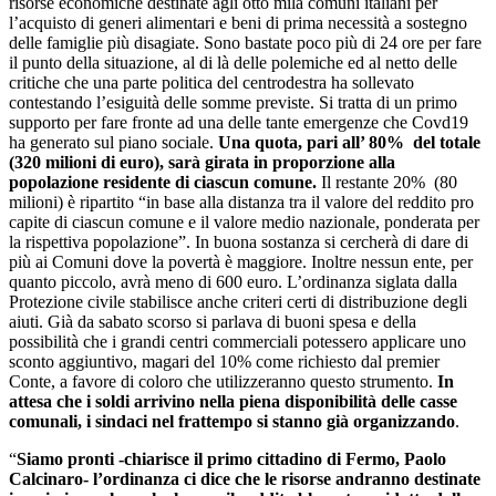
risorse economiche destinate agli otto mila comuni italiani per
l’acquisto di generi alimentari e beni di prima necessità a sostegno
delle famiglie più disagiate. Sono bastate poco più di 24 ore per fare
il punto della situazione, al di là delle polemiche ed al netto delle
critiche che una parte politica del centrodestra ha sollevato
contestando l’esiguità delle somme previste. Si tratta di un primo
supporto per fare fronte ad una delle tante emergenze che Covd19
ha generato sul piano sociale.
Una quota, pari all’ 80% del totale
(320 milioni di euro), sarà girata in proporzione alla
popolazione residente di ciascun comune.
Il restante 20% (80
milioni) è ripartito “in base alla distanza tra il valore del reddito pro
capite di ciascun comune e il valore medio nazionale, ponderata per
la rispettiva popolazione”. In buona sostanza si cercherà di dare di
più ai Comuni dove la povertà è maggiore. Inoltre nessun ente, per
quanto piccolo, avrà meno di 600 euro. L’ordinanza siglata dalla
Protezione civile stabilisce anche criteri certi di distribuzione degli
aiuti. Già da sabato scorso si parlava di buoni spesa e della
possibilità che i grandi centri commerciali potessero applicare uno
sconto aggiuntivo, magari del 10% come richiesto dal premier
Conte, a favore di coloro che utilizzeranno questo strumento.
In
attesa che i soldi arrivino nella piena disponibilità delle casse
comunali, i sindaci nel frattempo si stanno già organizzando
.
“
Siamo pronti -chiarisce il primo cittadino di Fermo, Paolo
Calcinaro- l’ordinanza ci dice che le risorse andranno destinate