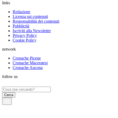
links
Redazione
Licenza sui contenuti
Responsabilità dei contenuti
Pubblicità
Iscriviti alla Newsletter
Privacy Policy
Cookie Policy
network
Cronache Picene
Cronache Maceratesi
Cronache Ancona
follow us
Ricerca
per: