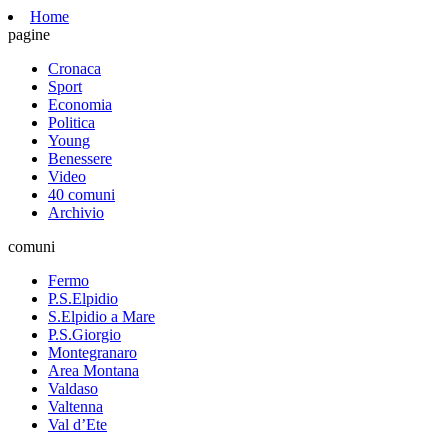
Home
pagine
Cronaca
Sport
Economia
Politica
Young
Benessere
Video
40 comuni
Archivio
comuni
Fermo
P.S.Elpidio
S.Elpidio a Mare
P.S.Giorgio
Montegranaro
Area Montana
Valdaso
Valtenna
Val d’Ete