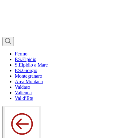
Fermo
P.S.Elpidio
S.Elpidio a Mare
P.S.Giorgio
Montegranaro
Area Montana
Valdaso
Valtenna
Val d’Ete