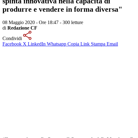
spinta innovativa nella capacità di
produrre e vendere in forma diversa"
08 Maggio 2020 - Ore 18:47
-
300 letture
di
Redazione CF
Condividi
Facebook
X
LinkedIn
Whatsapp
Copia Link
Stampa
Email