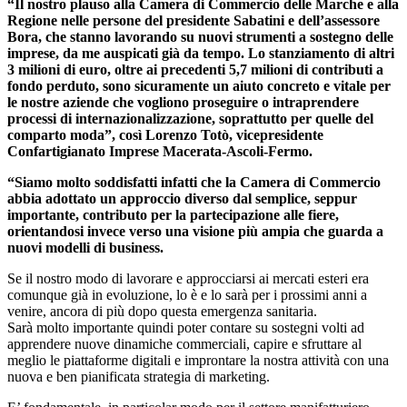
“Il nostro plauso alla Camera di Commercio delle Marche e alla
Regione nelle persone del presidente Sabatini e dell’assessore
Bora, che stanno lavorando su nuovi strumenti a sostegno delle
imprese, da me auspicati già da tempo. Lo stanziamento di altri
3 milioni di euro, oltre ai precedenti 5,7 milioni di contributi a
fondo perduto, sono sicuramente un aiuto concreto e vitale per
le nostre aziende che vogliono proseguire o intraprendere
processi di internazionalizzazione, soprattutto per quelle del
comparto moda”, così Lorenzo Totò, vicepresidente
Confartigianato Imprese Macerata-Ascoli-Fermo.
“Siamo molto soddisfatti infatti che la Camera di Commercio
abbia adottato un approccio diverso dal semplice, seppur
importante, contributo per la partecipazione alle fiere,
orientandosi invece verso una visione più ampia che guarda a
nuovi modelli di business.
Se il nostro modo di lavorare e approcciarsi ai mercati esteri era
comunque già in evoluzione, lo è e lo sarà per i prossimi anni a
venire, ancora di più dopo questa emergenza sanitaria.
Sarà molto importante quindi poter contare su sostegni volti ad
apprendere nuove dinamiche commerciali, capire e sfruttare al
meglio le piattaforme digitali e improntare la nostra attività con una
nuova e ben pianificata strategia di marketing.