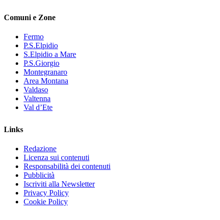
Comuni e Zone
Fermo
P.S.Elpidio
S.Elpidio a Mare
P.S.Giorgio
Montegranaro
Area Montana
Valdaso
Valtenna
Val d’Ete
Links
Redazione
Licenza sui contenuti
Responsabilità dei contenuti
Pubblicità
Iscriviti alla Newsletter
Privacy Policy
Cookie Policy