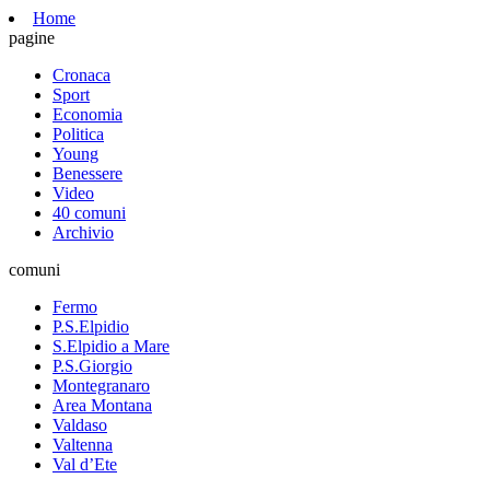
Home
pagine
Cronaca
Sport
Economia
Politica
Young
Benessere
Video
40 comuni
Archivio
comuni
Fermo
P.S.Elpidio
S.Elpidio a Mare
P.S.Giorgio
Montegranaro
Area Montana
Valdaso
Valtenna
Val d’Ete