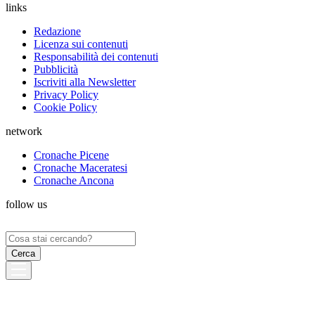
links
Redazione
Licenza sui contenuti
Responsabilità dei contenuti
Pubblicità
Iscriviti alla Newsletter
Privacy Policy
Cookie Policy
network
Cronache Picene
Cronache Maceratesi
Cronache Ancona
follow us
Ricerca
per: