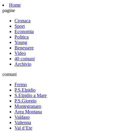
Home
pagine
Cronaca
Sport
Economia
Politica
Young
Benessere
Video
40 comuni
Archivio
comuni
Fermo
P.S.Elpidio
S.Elpidio a Mare
P.S.Giorgio
Montegranaro
Area Montana
Valdaso
Valtenna
Val d’Ete