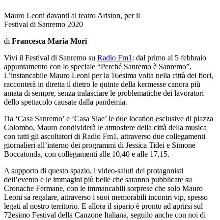
Mauro Leoni davanti al teatro Ariston, per il
Festival di Sanremo 2020
di
Francesca Maria Mori
Vivi il Festival di Sanremo su
Radio Fm1
: dal primo al 5 febbraio
appuntamento con lo speciale “Perché Sanremo è Sanremo”.
L’instancabile Mauro Leoni per la 16esima volta nella città dei fiori,
racconterà in diretta il dietro le quinte della kermesse canora più
amata di sempre, senza tralasciare le problematiche dei lavoratori
dello spettacolo causate dalla pandemia.
Da ‘Casa Sanremo’ e ‘Casa Siae’ le due location esclusive di piazza
Colombo, Mauro condividerà le atmosfere della città della musica
con tutti gli ascoltatori di Radio Fm1, attraverso due collegamenti
giornalieri all’interno dei programmi di Jessica Tidei e Simone
Boccatonda, con collegamenti alle 10,40 e alle 17,15.
A supporto di questo spazio, i video-saluti dei protagonisti
dell’evento e le immagini più belle che saranno pubblicate su
Cronache Fermane, con le immancabili sorprese che solo Mauro
Leoni sa regalare, attraverso i suoi memorabili incontri vip, spesso
legati al nostro territorio. E allora il sipario è pronto ad aprirsi sul
72esimo Festival della Canzone Italiana, seguilo anche con noi di