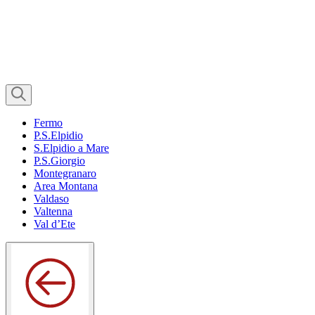
Fermo
P.S.Elpidio
S.Elpidio a Mare
P.S.Giorgio
Montegranaro
Area Montana
Valdaso
Valtenna
Val d’Ete