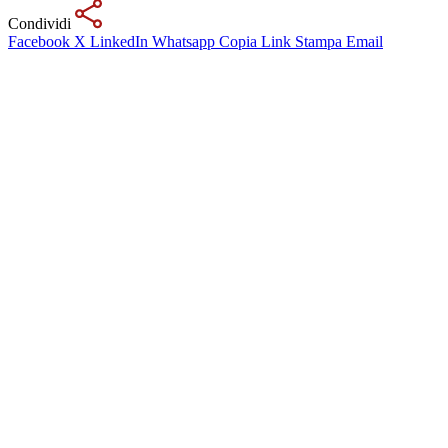
Condividi
Facebook
X
LinkedIn
Whatsapp
Copia Link
Stampa
Email