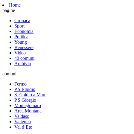
Home
pagine
Cronaca
Sport
Economia
Politica
Young
Benessere
Video
40 comuni
Archivio
comuni
Fermo
P.S.Elpidio
S.Elpidio a Mare
P.S.Giorgio
Montegranaro
Area Montana
Valdaso
Valtenna
Val d’Ete