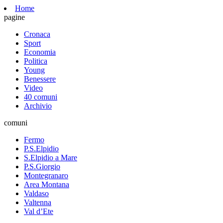
Home
pagine
Cronaca
Sport
Economia
Politica
Young
Benessere
Video
40 comuni
Archivio
comuni
Fermo
P.S.Elpidio
S.Elpidio a Mare
P.S.Giorgio
Montegranaro
Area Montana
Valdaso
Valtenna
Val d’Ete