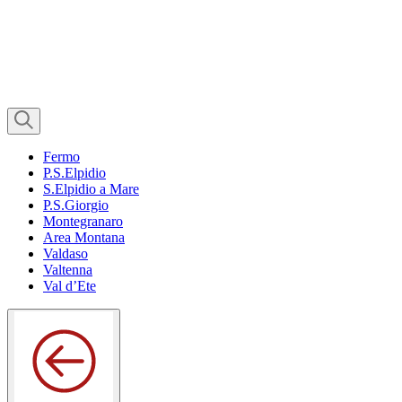
Fermo
P.S.Elpidio
S.Elpidio a Mare
P.S.Giorgio
Montegranaro
Area Montana
Valdaso
Valtenna
Val d’Ete