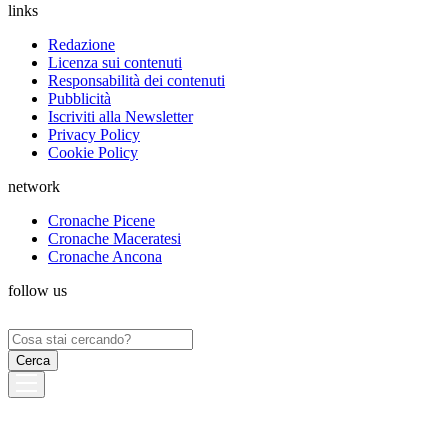
links
Redazione
Licenza sui contenuti
Responsabilità dei contenuti
Pubblicità
Iscriviti alla Newsletter
Privacy Policy
Cookie Policy
network
Cronache Picene
Cronache Maceratesi
Cronache Ancona
follow us
Ricerca
per: