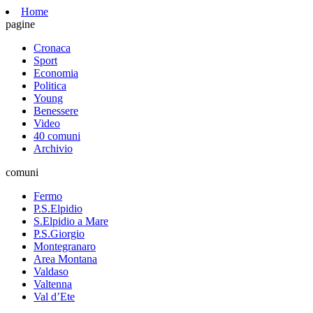
Home
pagine
Cronaca
Sport
Economia
Politica
Young
Benessere
Video
40 comuni
Archivio
comuni
Fermo
P.S.Elpidio
S.Elpidio a Mare
P.S.Giorgio
Montegranaro
Area Montana
Valdaso
Valtenna
Val d’Ete