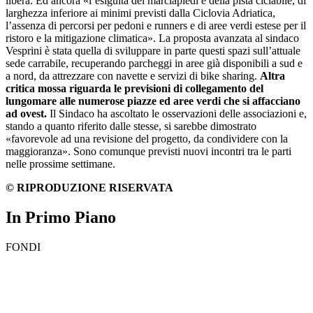
libera. Ed ancora «l’esiguità dei marciapiedi e della pista ciclabile, di
larghezza inferiore ai minimi previsti dalla Ciclovia Adriatica,
l’assenza di percorsi per pedoni e runners e di aree verdi estese per il
ristoro e la mitigazione climatica». La proposta avanzata al sindaco
Vesprini è stata quella di sviluppare in parte questi spazi sull’attuale
sede carrabile, recuperando parcheggi in aree già disponibili a sud e
a nord, da attrezzare con navette e servizi di bike sharing.
Altra
critica mossa riguarda le previsioni di collegamento del
lungomare alle numerose piazze ed aree verdi che si affacciano
ad ovest.
Il Sindaco ha ascoltato le osservazioni delle associazioni e,
stando a quanto riferito dalle stesse, si sarebbe dimostrato
«favorevole ad una revisione del progetto, da condividere con la
maggioranza». Sono comunque previsti nuovi incontri tra le parti
nelle prossime settimane.
© RIPRODUZIONE RISERVATA
In Primo Piano
FONDI