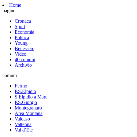
Home
pagine
Cronaca
Sport
Economia
Politica
Young
Benessere
Video
40 comuni
Archivio
comuni
Fermo
P.S.Elpidio
S.Elpidio a Mare
P.S.Giorgio
Montegranaro
Area Montana
Valdaso
Valtenna
Val d’Ete