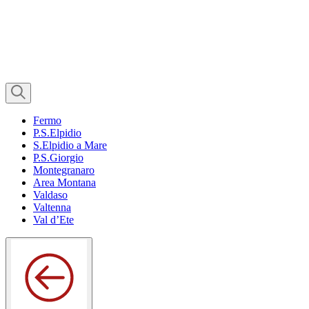
Fermo
P.S.Elpidio
S.Elpidio a Mare
P.S.Giorgio
Montegranaro
Area Montana
Valdaso
Valtenna
Val d’Ete