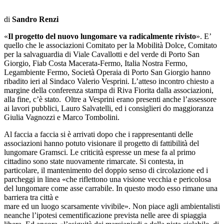
di
Sandro Renzi
«
Il progetto del nuovo lungomare va radicalmente rivisto
». E’
quello che le associazioni Comitato per la Mobilità Dolce, Comitato
per la salvaguardia di Viale Cavallotti e del verde di Porto San
Giorgio, Fiab Costa Macerata-Fermo, Italia Nostra Fermo,
Legambiente Fermo, Società Operaia di Porto San Giorgio hanno
ribadito ieri al Sindaco Valerio Vesprini. L’atteso incontro chiesto a
margine della conferenza stampa di Riva Fiorita dalla associazioni,
alla fine, c’è stato. Oltre a Vesprini erano presenti anche l’assessore
ai lavori pubblici, Lauro Salvatelli, ed i consiglieri do maggioranza
Giulia Vagnozzi e Marco Tombolini.
Al faccia a faccia si è arrivati dopo che i rappresentanti delle
associazioni hanno potuto visionare il progetto di fattibilità del
lungomare Gramsci. Le criticità espresse un mese fa al primo
cittadino sono state nuovamente rimarcate. Si contesta, in
particolare, il mantenimento del doppio senso di circolazione ed i
parcheggi in linea «che riflettono una visione vecchia e pericolosa
del lungomare come asse carrabile. In questo modo esso rimane una
barriera tra città e
mare ed un luogo scarsamente vivibile». Non piace agli ambientalisti
neanche l’ipotesi cementificazione prevista nelle aree di spiaggia