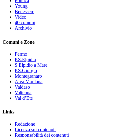
Politica
Young
Benessere
Video
40 comuni
Archivio
Comuni e Zone
Fermo
P.S.Elpidio
S.Elpidio a Mare
P.S.Giorgio
Montegranaro
Area Montana
Valdaso
Valtenna
Val d’Ete
Links
Redazione
Licenza sui contenuti
Responsabilità dei contenuti