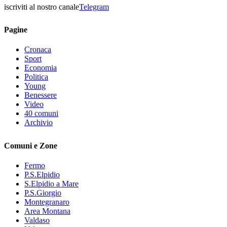
iscriviti al nostro canale
Telegram
Pagine
Cronaca
Sport
Economia
Politica
Young
Benessere
Video
40 comuni
Archivio
Comuni e Zone
Fermo
P.S.Elpidio
S.Elpidio a Mare
P.S.Giorgio
Montegranaro
Area Montana
Valdaso