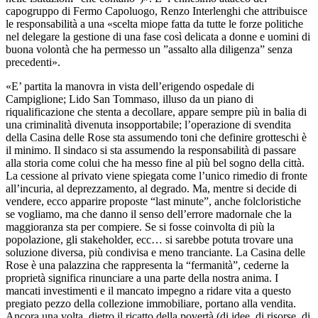
capogruppo di Fermo Capoluogo, Renzo Interlenghi che attribuisce
le responsabilità a una «scelta miope fatta da tutte le forze politiche
nel delegare la gestione di una fase così delicata a donne e uomini di
buona volontà che ha permesso un ”assalto alla diligenza” senza
precedenti».
«E’ partita la manovra in vista dell’erigendo ospedale di
Campiglione; Lido San Tommaso, illuso da un piano di
riqualificazione che stenta a decollare, appare sempre più in balia di
una criminalità divenuta insopportabile; l’operazione di svendita
della Casina delle Rose sta assumendo toni che definire grotteschi è
il minimo. Il sindaco si sta assumendo la responsabilità di passare
alla storia come colui che ha messo fine al più bel sogno della città.
La cessione al privato viene spiegata come l’unico rimedio di fronte
all’incuria, al deprezzamento, al degrado. Ma, mentre si decide di
vendere, ecco apparire proposte “last minute”, anche folcloristiche
se vogliamo, ma che danno il senso dell’errore madornale che la
maggioranza sta per compiere. Se si fosse coinvolta di più la
popolazione, gli stakeholder, ecc… si sarebbe potuta trovare una
soluzione diversa, più condivisa e meno tranciante. La Casina delle
Rose è una palazzina che rappresenta la “fermanità”, cederne la
proprietà significa rinunciare a una parte della nostra anima. I
mancati investimenti e il mancato impegno a ridare vita a questo
pregiato pezzo della collezione immobiliare, portano alla vendita.
Ancora una volta, dietro il ricatto della povertà (di idee, di risorse, di