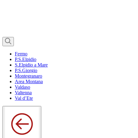
Fermo
P.S.Elpidio
S.Elpidio a Mare
P.S.Giorgio
Montegranaro
Area Montana
Valdaso
Valtenna
Val d’Ete