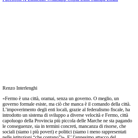
Renzo Interlenghi
«Fermo è una città, oramai, senza un governo. O meglio, un
governo formale esiste, ma ciò che manca è il comando della città.
L’impoverimento degli enti locali, grazie al federalismo fiscale, ha
introdotto un sistema di sviluppo a diverse velocità e Fermo, città
capoluogo della Provincia più piccola delle Marche ne sta pagando
le conseguenze, sia in termini concreti, mancanza di risorse, che
sociali (siamo i più poveri) e politici (siamo i meno rappresentati
nelle istituzioni “che contano”)». E’ l’ennesimo attacco del