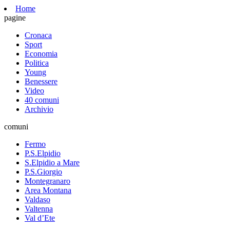
Home
pagine
Cronaca
Sport
Economia
Politica
Young
Benessere
Video
40 comuni
Archivio
comuni
Fermo
P.S.Elpidio
S.Elpidio a Mare
P.S.Giorgio
Montegranaro
Area Montana
Valdaso
Valtenna
Val d’Ete