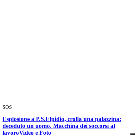
SOS
Esplosione a P.S.Elpidio, crolla una palazzina:
deceduto un uomo. Macchina dei soccorsi al
lavoro
Video e Foto