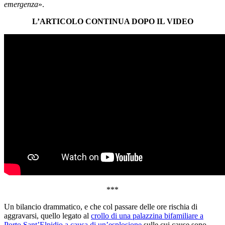
emergenza
».
L’ARTICOLO CONTINUA DOPO IL VIDEO
***
Un bilancio drammatico, e che col passare delle ore rischia di
aggravarsi, quello legato al
crollo di una palazzina bifamiliare a
Porto Sant’Elpidio a causa di un’esplosione
sulle cui cause sono