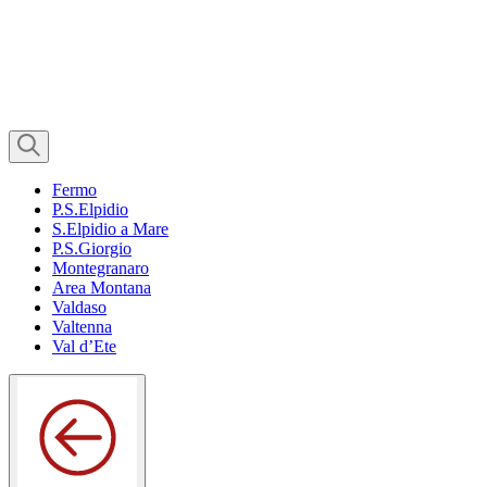
Fermo
P.S.Elpidio
S.Elpidio a Mare
P.S.Giorgio
Montegranaro
Area Montana
Valdaso
Valtenna
Val d’Ete