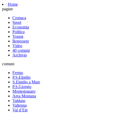
Home
pagine
Cronaca
Sport
Economia
Politica
Young
Benessere
Video
40 comuni
Archivio
comuni
Fermo
P.S.Elpidio
S.Elpidio a Mare
P.S.Giorgio
Montegranaro
Area Montana
Valdaso
Valtenna
Val d’Ete