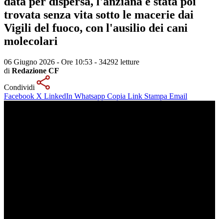
data per dispersa, l'anziana è stata poi
trovata senza vita sotto le macerie dai
Vigili del fuoco, con l'ausilio dei cani
molecolari
06 Giugno 2026 - Ore 10:53
-
34292 letture
di
Redazione CF
Condividi
Facebook
X
LinkedIn
Whatsapp
Copia Link
Stampa
Email