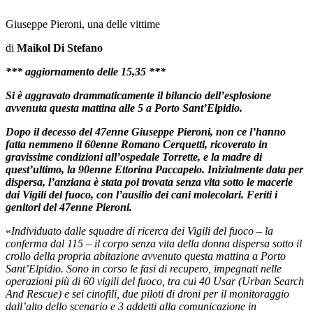
Giuseppe Pieroni, una delle vittime
di
Maikol Di Stefano
*** aggiornamento delle 15,35 ***
Si è aggravato drammaticamente il bilancio dell’esplosione
avvenuta questa mattina alle 5 a Porto Sant’Elpidio.
Dopo il decesso del 47enne Giuseppe Pieroni, non ce l’hanno
fatta nemmeno il 60enne Romano Cerquetti, ricoverato in
gravissime condizioni all’ospedale Torrette, e la madre di
quest’ultimo, la 90enne Ettorina Paccapelo. Inizialmente data per
dispersa, l’anziana è stata poi trovata senza vita sotto le macerie
dai Vigili del fuoco, con l’ausilio dei cani molecolari. Feriti i
genitori del 47enne Pieroni.
«
Individuato dalle squadre di ricerca dei Vigili del fuoco – la
conferma dal 115 – il corpo senza vita della donna dispersa sotto il
crollo della propria abitazione avvenuto questa mattina a Porto
Sant’Elpidio. Sono in corso le fasi di recupero, impegnati nelle
operazioni più di 60 vigili del fuoco, tra cui 40 Usar (Urban Search
And Rescue) e sei cinofili, due piloti di droni per il monitoraggio
dall’alto dello scenario e 3 addetti alla comunicazione in