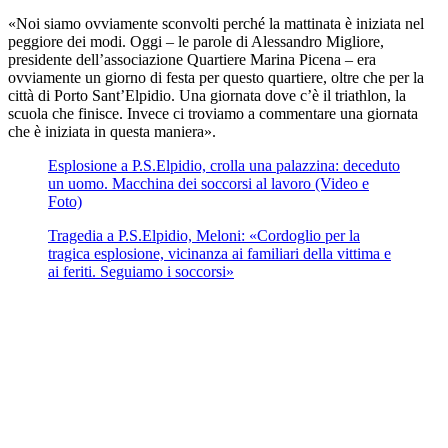
«Noi siamo ovviamente sconvolti perché la mattinata è iniziata nel
peggiore dei modi. Oggi – le parole di Alessandro Migliore,
presidente dell’associazione Quartiere Marina Picena – era
ovviamente un giorno di festa per questo quartiere, oltre che per la
città di Porto Sant’Elpidio. Una giornata dove c’è il triathlon, la
scuola che finisce. Invece ci troviamo a commentare una giornata
che è iniziata in questa maniera».
Esplosione a P.S.Elpidio, crolla una palazzina: deceduto
un uomo. Macchina dei soccorsi al lavoro (Video e
Foto)
Tragedia a P.S.Elpidio, Meloni: «Cordoglio per la
tragica esplosione, vicinanza ai familiari della vittima e
ai feriti. Seguiamo i soccorsi»