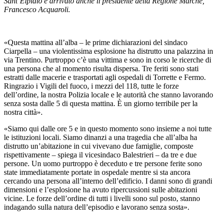
Sant’Elpidio è arrivato anche il presidente della Regione Marche,
Francesco Acquaroli.
«Questa mattina all’alba – le prime dichiarazioni del sindaco
Ciarpella – una violentissima esplosione ha distrutto una palazzina in
via Trentino. Purtroppo c’è una vittima e sono in corso le ricerche di
una persona che al momento risulta dispersa. Tre feriti sono stati
estratti dalle macerie e trasportati agli ospedali di Torrette e Fermo.
Ringrazio i Vigili del fuoco, i mezzi del 118, tutte le forze
dell’ordine, la nostra Polizia locale e le autorità che stanno lavorando
senza sosta dalle 5 di questa mattina. È un giorno terribile per la
nostra città».
«Siamo qui dalle ore 5 e in questo momento sono insieme a noi tutte
le istituzioni locali. Siamo dinanzi a una tragedia che all’alba ha
distrutto un’abitazione in cui vivevano due famiglie, composte
rispettivamente – spiega il vicesindaco Balestrieri – da tre e due
persone. Un uomo purtroppo è deceduto e tre persone ferite sono
state immediatamente portate in ospedale mentre si sta ancora
cercando una persona all’interno dell’edificio. I danni sono di grandi
dimensioni e l’esplosione ha avuto ripercussioni sulle abitazioni
vicine. Le forze dell’ordine di tutti i livelli sono sul posto, stanno
indagando sulla natura dell’episodio e lavorano senza sosta».