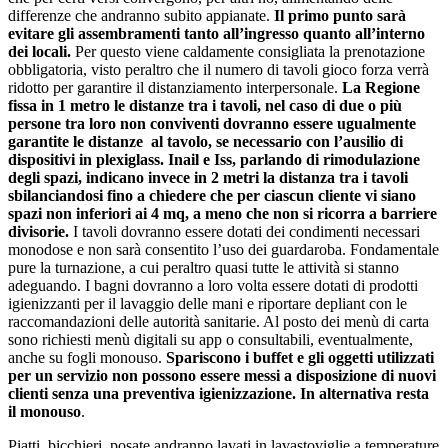
differenze che andranno subito appianate.
Il primo punto sarà
evitare gli assembramenti tanto all’ingresso quanto all’interno
dei locali.
Per questo viene caldamente consigliata la prenotazione
obbligatoria, visto peraltro che il numero di tavoli gioco forza verrà
ridotto per garantire il distanziamento interpersonale.
La Regione
fissa in 1 metro le distanze tra i tavoli, nel caso di due o più
persone tra loro non conviventi dovranno essere ugualmente
garantite le distanze al tavolo, se necessario con l’ausilio di
dispositivi in plexiglass. Inail e Iss, parlando di rimodulazione
degli spazi, indicano invece in 2 metri la distanza tra i tavoli
sbilanciandosi fino a chiedere che per ciascun cliente vi siano
spazi non inferiori ai 4 mq, a meno che non si ricorra a barriere
divisorie.
I tavoli dovranno essere dotati dei condimenti necessari
monodose e non sarà consentito l’uso dei guardaroba. Fondamentale
pure la turnazione, a cui peraltro quasi tutte le attività si stanno
adeguando. I bagni dovranno a loro volta essere dotati di prodotti
igienizzanti per il lavaggio delle mani e riportare depliant con le
raccomandazioni delle autorità sanitarie. Al posto dei menù di carta
sono richiesti menù digitali su app o consultabili, eventualmente,
anche su fogli monouso.
Spariscono i buffet e gli oggetti utilizzati
per un servizio non possono essere messi a disposizione di nuovi
clienti senza una preventiva igienizzazione. In alternativa resta
il monouso
.
Piatti, bicchieri, posate andranno lavati in lavastoviglie a temperature