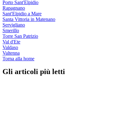
Porto Sant'Elpidio
Rapagnano
Sant'Elpidio a Mare
Santa Vittoria in Matenano
Servigliano
Smerillo
Torre San Patrizio
Val d'Ete
Valdaso
Valtenna
Torna alla home
Gli articoli più letti