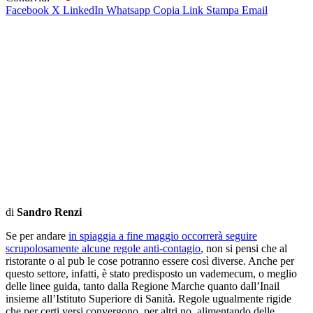
Facebook
X
LinkedIn
Whatsapp
Copia Link
Stampa
Email
di
Sandro Renzi
Se per andare
in spiaggia a fine maggio occorrerà seguire
scrupolosamente alcune regole anti-contagio
, non si pensi che al
ristorante o al pub le cose potranno essere così diverse. Anche per
questo settore, infatti, è stato predisposto un vademecum, o meglio
delle linee guida, tanto dalla Regione Marche quanto dall’Inail
insieme all’Istituto Superiore di Sanità. Regole ugualmente rigide
che per certi versi convergono, per altri no, alimentando delle