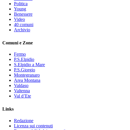
Politica
Young
Benessere
Video
40 comuni
Archivio
Comuni e Zone
Fermo
P.S.Elpidio
S.Elpidio a Mare
P.S.Giorgio
Montegranaro
Area Montana
Valdaso
Valtenna
Val d’Ete
Links
Redazione
Licenza sui contenuti