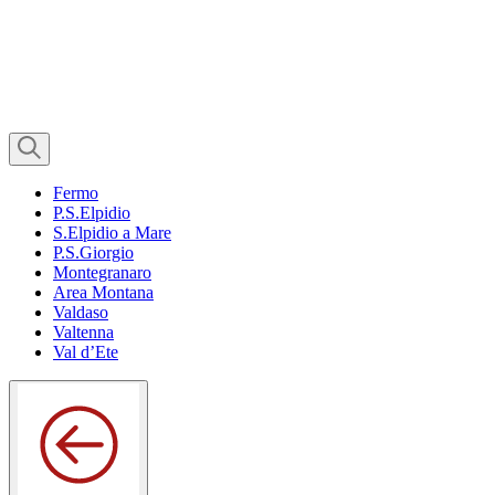
Fermo
P.S.Elpidio
S.Elpidio a Mare
P.S.Giorgio
Montegranaro
Area Montana
Valdaso
Valtenna
Val d’Ete