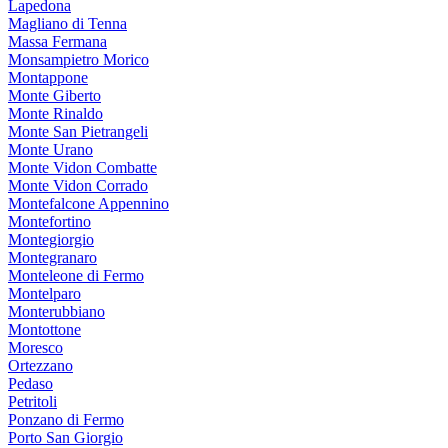
Lapedona
Magliano di Tenna
Massa Fermana
Monsampietro Morico
Montappone
Monte Giberto
Monte Rinaldo
Monte San Pietrangeli
Monte Urano
Monte Vidon Combatte
Monte Vidon Corrado
Montefalcone Appennino
Montefortino
Montegiorgio
Montegranaro
Monteleone di Fermo
Montelparo
Monterubbiano
Montottone
Moresco
Ortezzano
Pedaso
Petritoli
Ponzano di Fermo
Porto San Giorgio