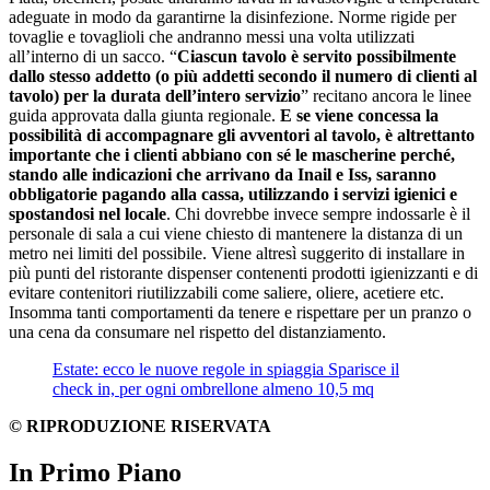
adeguate in modo da garantirne la disinfezione. Norme rigide per
tovaglie e tovaglioli che andranno messi una volta utilizzati
all’interno di un sacco. “
Ciascun tavolo è servito possibilmente
dallo stesso addetto (o più addetti secondo il numero di clienti al
tavolo) per la durata dell’intero servizio
” recitano ancora le linee
guida approvata dalla giunta regionale.
E se viene concessa la
possibilità di accompagnare gli avventori al tavolo, è altrettanto
importante che i clienti abbiano con sé le mascherine perché,
stando alle indicazioni che arrivano da Inail e Iss, saranno
obbligatorie pagando alla cassa, utilizzando i servizi igienici e
spostandosi nel locale
. Chi dovrebbe invece sempre indossarle è il
personale di sala a cui viene chiesto di mantenere la distanza di un
metro nei limiti del possibile. Viene altresì suggerito di installare in
più punti del ristorante dispenser contenenti prodotti igienizzanti e di
evitare contenitori riutilizzabili come saliere, oliere, acetiere etc.
Insomma tanti comportamenti da tenere e rispettare per un pranzo o
una cena da consumare nel rispetto del distanziamento.
Estate: ecco le nuove regole in spiaggia Sparisce il
check in, per ogni ombrellone almeno 10,5 mq
© RIPRODUZIONE RISERVATA
In Primo Piano