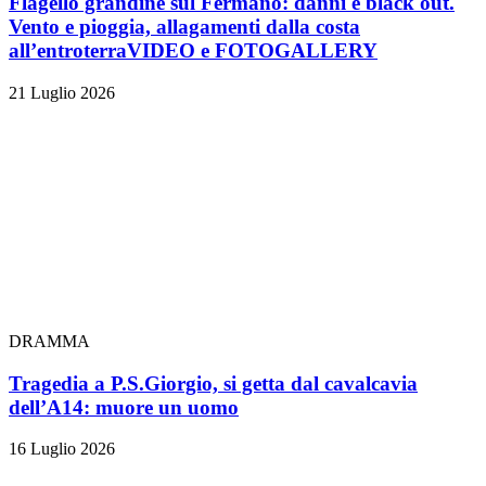
Flagello grandine sul Fermano: danni e black out.
Vento e pioggia, allagamenti dalla costa
all’entroterra
VIDEO e FOTOGALLERY
21 Luglio 2026
DRAMMA
Tragedia a P.S.Giorgio, si getta dal cavalcavia
dell’A14: muore un uomo
16 Luglio 2026