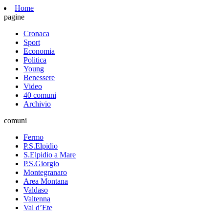
Home
pagine
Cronaca
Sport
Economia
Politica
Young
Benessere
Video
40 comuni
Archivio
comuni
Fermo
P.S.Elpidio
S.Elpidio a Mare
P.S.Giorgio
Montegranaro
Area Montana
Valdaso
Valtenna
Val d’Ete