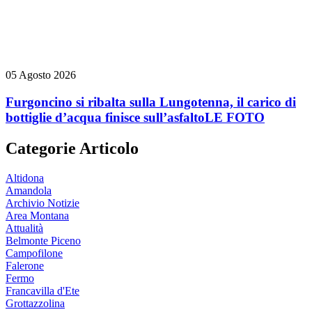
05 Agosto 2026
Furgoncino si ribalta sulla Lungotenna, il carico di
bottiglie d’acqua finisce sull’asfalto
LE FOTO
Categorie Articolo
Altidona
Amandola
Archivio Notizie
Area Montana
Attualità
Belmonte Piceno
Campofilone
Falerone
Fermo
Francavilla d'Ete
Grottazzolina