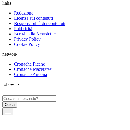
links
Redazione
Licenza sui contenuti
Responsabilità dei contenuti
Pubblicità
Iscriviti alla Newsletter
Privacy Policy
Cookie Policy
network
Cronache Picene
Cronache Maceratesi
Cronache Ancona
follow us
Ricerca
per: