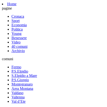
Home
pagine
Cronaca
Sport
Economia
Politica
Young
Benessere
Video
40 comuni
Archivio
comuni
Fermo
P.S.Elpidio
S.Elpidio a Mare
P.S.Giorgio
Montegranaro
Area Montana
Valdaso
Valtenna
Val d’Ete