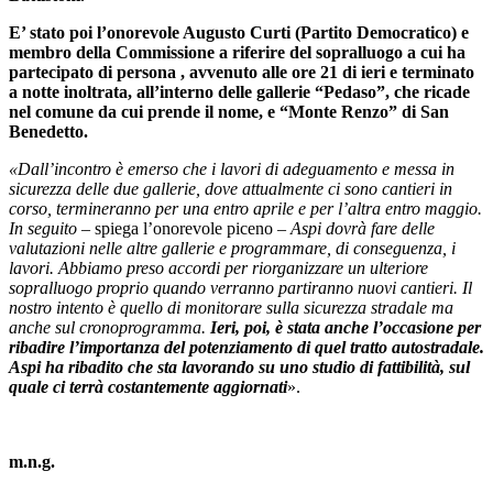
E’ stato poi l’onorevole Augusto Curti (Partito Democratico) e
membro della Commissione a riferire del sopralluogo a cui ha
partecipato di persona , avvenuto alle ore 21 di ieri e terminato
a notte inoltrata, all’interno delle gallerie “Pedaso”, che ricade
nel comune da cui prende il nome, e “Monte Renzo” di San
Benedetto.
«Dall’incontro è emerso che i lavori di adeguamento e messa in
sicurezza delle due gallerie, dove attualmente ci sono cantieri in
corso, termineranno per una entro aprile e per l’altra entro maggio.
In seguito
– spiega l’onorevole piceno –
Aspi dovrà fare delle
valutazioni nelle altre gallerie e programmare, di conseguenza, i
lavori.
Abbiamo preso accordi per riorganizzare un ulteriore
sopralluogo proprio quando verranno partiranno nuovi cantieri.
Il
nostro intento è quello di monitorare sulla sicurezza stradale ma
anche sul cronoprogramma.
Ieri, poi, è stata anche l’occasione per
ribadire l’importanza del potenziamento di quel tratto autostradale.
Aspi ha ribadito che sta lavorando su uno studio di fattibilità, sul
quale ci terrà costantemente aggiornati
».
m.n.g.