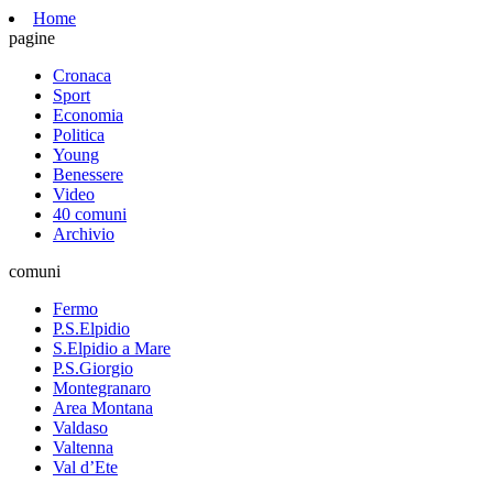
Home
pagine
Cronaca
Sport
Economia
Politica
Young
Benessere
Video
40 comuni
Archivio
comuni
Fermo
P.S.Elpidio
S.Elpidio a Mare
P.S.Giorgio
Montegranaro
Area Montana
Valdaso
Valtenna
Val d’Ete