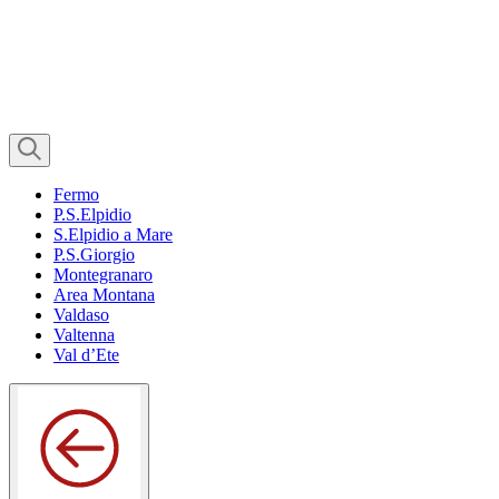
Fermo
P.S.Elpidio
S.Elpidio a Mare
P.S.Giorgio
Montegranaro
Area Montana
Valdaso
Valtenna
Val d’Ete