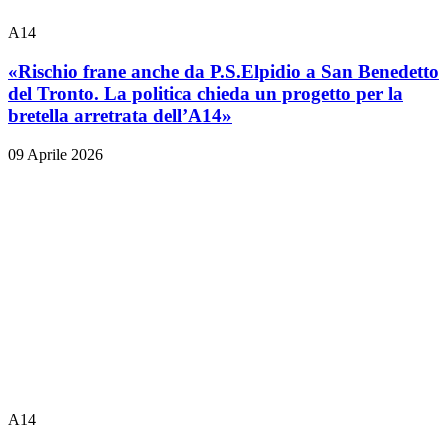
A14
«Rischio frane anche da P.S.Elpidio a San Benedetto
del Tronto. La politica chieda un progetto per la
bretella arretrata dell’A14»
09 Aprile 2026
A14