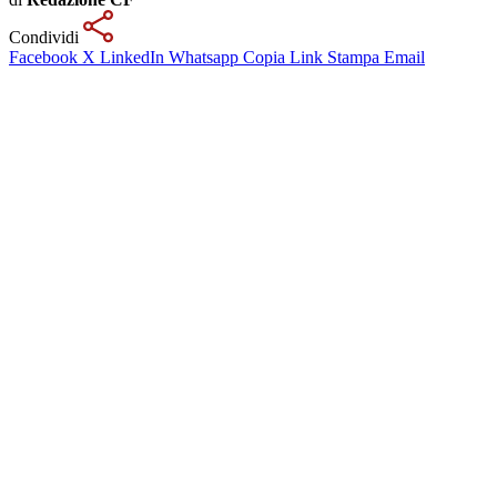
Condividi
Facebook
X
LinkedIn
Whatsapp
Copia Link
Stampa
Email