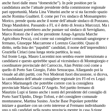
anche fuori dalle mura “domestiche”). In pole position per la
candidatura anche l’attuale presidente della commissione regionale
pari opportunità, Maria Lina Vitturini anche se si sta facendo spazio
anche Romina Gualtieri. E come per l’ex sindaco di Monsampietro
Morico, prende quota anche il nome dell’attuale sindaco di Ponzano,
Diego Mandolesi. Passando a FI, si è detto di Jessica Marcozzi. Ma i
berlusconiani potrebbero anche puntare sul sindaco di Servigliano,
Marco Rotoni che è anche presidente Amap-Agenzia Marche
Agricoltura Pesca), così come sui consiglieri comunali sangiorgese e
fermano, Giuseppe Maccarrone e Lorenzo Giacobbi. Quasi di
diritto, nella lista dei “papabili” candidati, il nome dell’imprenditrici
Graziella Ciriaci (una lunga storia partitica, la sua).
Sul fronte Lega, Mauro Lucentini non sembra essere intenzionato a
candidarsi e questo aprirebbe spazi al vicesindaco di Montegiorgio e
coordinatore provinciale del Carroccio, Alan Petrini così come a
quello di Porto San Giorgio, Fabio Senzacqua. Allargando poi la
visuale ad altri partiti, con Noi Moderati fuori discussione, si diceva,
la candidatura dell’attuale consigliere regionale (ex FI ed ex Lega)
Marco Marinangeli che potrebbe correre con la consigliera
provinciale Maria Grazia D’Angelo. Nel partito fermano di
Maurizio Lupi si fanno anche i nomi del presidente del consiglio di
Porto Sant’Elpidio, Diego Tofoni, e del consigliere comunale
monturanese, Martina Susino. Anche Base Popolare potrebbe
iniziare a guardare con un certo interesse al Fermano individuando
uno o più candidati nella nostra provincia mentre in casa Azione