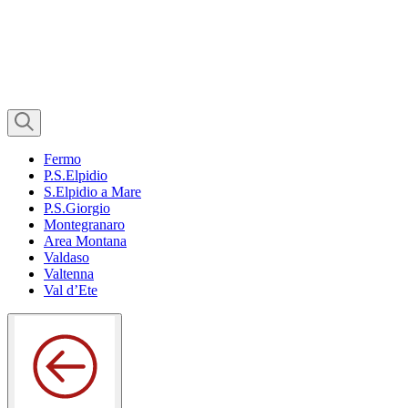
Fermo
P.S.Elpidio
S.Elpidio a Mare
P.S.Giorgio
Montegranaro
Area Montana
Valdaso
Valtenna
Val d’Ete