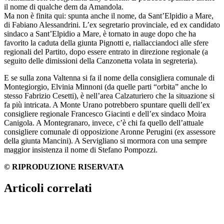
il nome di qualche dem da Amandola.
Ma non è finita qui: spunta anche il nome, da Sant’Elpidio a Mare,
di Fabiano Alessandrini. L’ex segretario provinciale, ed ex candidato
sindaco a Sant’Elpidio a Mare, è tornato in auge dopo che ha
favorito la caduta della giunta Pignotti e, riallacciandoci alle sfere
regionali del Partito, dopo essere entrato in direzione regionale (a
seguito delle dimissioni della Canzonetta volata in segreteria).
E se sulla zona Valtenna si fa il nome della consigliera comunale di
Montegiorgio, Elvinia Minnoni (da quelle parti “orbita” anche lo
stesso Fabrizio Cesetti), è nell’area Calzaturiero che la situazione si
fa più intricata. A Monte Urano potrebbero spuntare quelli dell’ex
consigliere regionale Francesco Giacinti e dell’ex sindaco Moira
Canigola. A Montegranaro, invece, c’è chi fa quello dell’attuale
consigliere comunale di opposizione Aronne Perugini (ex assessore
della giunta Mancini). A Servigliano si mormora con una sempre
maggior insistenza il nome di Stefano Pompozzi.
© RIPRODUZIONE RISERVATA
Articoli correlati