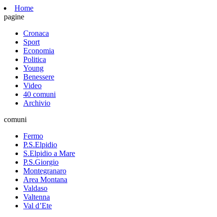
Home
pagine
Cronaca
Sport
Economia
Politica
Young
Benessere
Video
40 comuni
Archivio
comuni
Fermo
P.S.Elpidio
S.Elpidio a Mare
P.S.Giorgio
Montegranaro
Area Montana
Valdaso
Valtenna
Val d’Ete