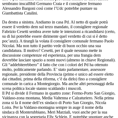
sembrano inscalfibil Germano Craia e il consigliere fermano
Alessandro Bargoni così come l’Udc potrebbe puntare su
Giambattista Catalini.
Da destra a sinistra. Andiamo in casa Pd. Al netto di quale potrà
essere il verdetto dem sul terzo mandato, il consigliere regionale
Fabrizio Cesetti sembra avere tutte le intenzioni a ricandidarsi (certo,
su di lui potrebbe essere dirimente quel verdetto di cui si è detto
poc’anzi). A tirargli la volata il consigliere comunale fermano Paolo
Nicolai. Ma non tutto il partito vede di buon occhio una sua
candidatura. Il motivo? Cesetti, per il quale nessuno mette in
discussione competenze ed esperienza, per una frangia dem
dovrebbe lasciare spazio a nomi nuovi (almeno in chiave Regionali).
Gli “addebiterebbero” il fatto che con i colori del Pd ha ottenuto
molto, politicamente parlando. E’ stato parlamentare, assessore
regionale, presidente della Provincia (primo e unico ad essere eletto
dai cittadini, prima della riforma, c’è da dirlo) fino a consigliere
comunale in carica a Montegiorgio. Ma anche altri personaggi della
scena politica locale stanno scaldando i muscoli.
Il Pd si divide il Fermano in quattro zone: Fermo-Porto San Giorgio,
Valdaso-zona montana, Media Valtenna e Calzaturiero. Nella prima
zona si fa il nome dell’ex sindaco di Porto San Giorgio, Nicola
Loira. Per la Valdaso-montagna sempre in auge il nome della
sindaca di Monterubbiano, Meri Marziali, vuoi anche per la sua
vicinanza con la segretaria Elly Schlein. E potrebbe spuntare anche