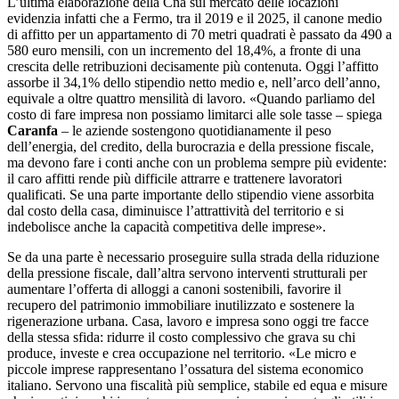
L’ultima elaborazione della Cna sul mercato delle locazioni
evidenzia infatti che a Fermo, tra il 2019 e il 2025, il canone medio
di affitto per un appartamento di 70 metri quadrati è passato da 490 a
580 euro mensili, con un incremento del 18,4%, a fronte di una
crescita delle retribuzioni decisamente più contenuta. Oggi l’affitto
assorbe il 34,1% dello stipendio netto medio e, nell’arco dell’anno,
equivale a oltre quattro mensilità di lavoro. «Quando parliamo del
costo di fare impresa non possiamo limitarci alle sole tasse – spiega
Caranfa
– le aziende sostengono quotidianamente il peso
dell’energia, del credito, della burocrazia e della pressione fiscale,
ma devono fare i conti anche con un problema sempre più evidente:
il caro affitti rende più difficile attrarre e trattenere lavoratori
qualificati. Se una parte importante dello stipendio viene assorbita
dal costo della casa, diminuisce l’attrattività del territorio e si
indebolisce anche la capacità competitiva delle imprese».
Se da una parte è necessario proseguire sulla strada della riduzione
della pressione fiscale, dall’altra servono interventi strutturali per
aumentare l’offerta di alloggi a canoni sostenibili, favorire il
recupero del patrimonio immobiliare inutilizzato e sostenere la
rigenerazione urbana. Casa, lavoro e impresa sono oggi tre facce
della stessa sfida: ridurre il costo complessivo che grava su chi
produce, investe e crea occupazione nel territorio. «Le micro e
piccole imprese rappresentano l’ossatura del sistema economico
italiano. Servono una fiscalità più semplice, stabile ed equa e misure