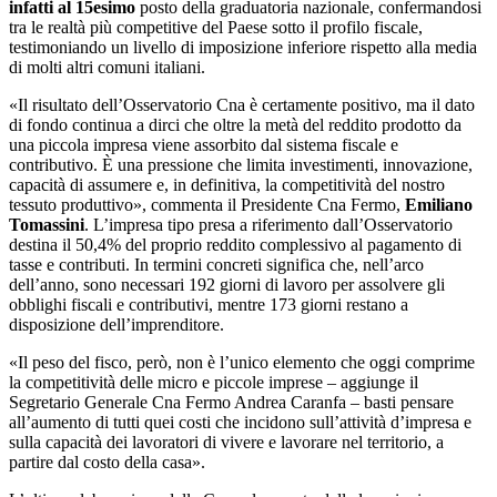
infatti al 15esimo
posto della graduatoria nazionale, confermandosi
tra le realtà più competitive del Paese sotto il profilo fiscale,
testimoniando un livello di imposizione inferiore rispetto alla media
di molti altri comuni italiani.
«Il risultato dell’Osservatorio Cna è certamente positivo, ma il dato
di fondo continua a dirci che oltre la metà del reddito prodotto da
una piccola impresa viene assorbito dal sistema fiscale e
contributivo. È una pressione che limita investimenti, innovazione,
capacità di assumere e, in definitiva, la competitività del nostro
tessuto produttivo», commenta il Presidente Cna Fermo,
Emiliano
Tomassini
. L’impresa tipo presa a riferimento dall’Osservatorio
destina il 50,4% del proprio reddito complessivo al pagamento di
tasse e contributi. In termini concreti significa che, nell’arco
dell’anno, sono necessari 192 giorni di lavoro per assolvere gli
obblighi fiscali e contributivi, mentre 173 giorni restano a
disposizione dell’imprenditore.
«Il peso del fisco, però, non è l’unico elemento che oggi comprime
la competitività delle micro e piccole imprese – aggiunge il
Segretario Generale Cna Fermo Andrea Caranfa – basti pensare
all’aumento di tutti quei costi che incidono sull’attività d’impresa e
sulla capacità dei lavoratori di vivere e lavorare nel territorio, a
partire dal costo della casa».