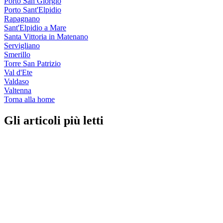
Porto San Giorgio
Porto Sant'Elpidio
Rapagnano
Sant'Elpidio a Mare
Santa Vittoria in Matenano
Servigliano
Smerillo
Torre San Patrizio
Val d'Ete
Valdaso
Valtenna
Torna alla home
Gli articoli più letti