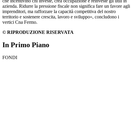
che incentivino chi investe, crea occupazione e reinveste gli utili in
azienda. Ridurre la pressione fiscale non significa fare un favore agli
imprenditori, ma rafforzare la capacità competitiva del nostro
territorio e sostenere crescita, lavoro e sviluppo», concludono i
vertici Cna Fermo.
© RIPRODUZIONE RISERVATA
In Primo Piano
FONDI