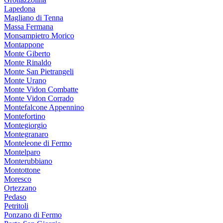
Lapedona
Magliano di Tenna
Massa Fermana
Monsampietro Morico
Montappone
Monte Giberto
Monte Rinaldo
Monte San Pietrangeli
Monte Urano
Monte Vidon Combatte
Monte Vidon Corrado
Montefalcone Appennino
Montefortino
Montegiorgio
Montegranaro
Monteleone di Fermo
Montelparo
Monterubbiano
Montottone
Moresco
Ortezzano
Pedaso
Petritoli
Ponzano di Fermo