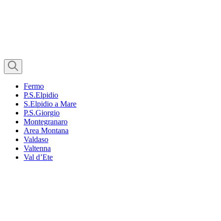
Fermo
P.S.Elpidio
S.Elpidio a Mare
P.S.Giorgio
Montegranaro
Area Montana
Valdaso
Valtenna
Val d’Ete