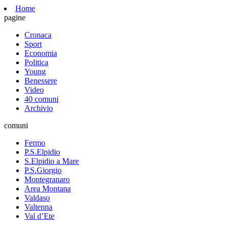
Home
pagine
Cronaca
Sport
Economia
Politica
Young
Benessere
Video
40 comuni
Archivio
comuni
Fermo
P.S.Elpidio
S.Elpidio a Mare
P.S.Giorgio
Montegranaro
Area Montana
Valdaso
Valtenna
Val d’Ete