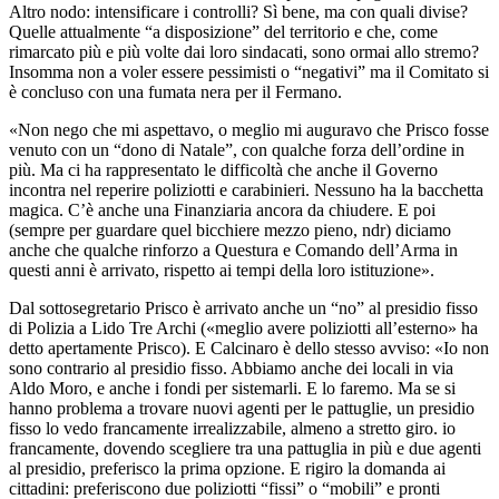
Altro nodo: intensificare i controlli? Sì bene, ma con quali divise?
Quelle attualmente “a disposizione” del territorio e che, come
rimarcato più e più volte dai loro sindacati, sono ormai allo stremo?
Insomma non a voler essere pessimisti o “negativi” ma il Comitato si
è concluso con una fumata nera per il Fermano.
«Non nego che mi aspettavo, o meglio mi auguravo che Prisco fosse
venuto con un “dono di Natale”, con qualche forza dell’ordine in
più. Ma ci ha rappresentato le difficoltà che anche il Governo
incontra nel reperire poliziotti e carabinieri. Nessuno ha la bacchetta
magica. C’è anche una Finanziaria ancora da chiudere. E poi
(sempre per guardare quel bicchiere mezzo pieno, ndr) diciamo
anche che qualche rinforzo a Questura e Comando dell’Arma in
questi anni è arrivato, rispetto ai tempi della loro istituzione».
Dal sottosegretario Prisco è arrivato anche un “no” al presidio fisso
di Polizia a Lido Tre Archi («meglio avere poliziotti all’esterno» ha
detto apertamente Prisco). E Calcinaro è dello stesso avviso: «Io non
sono contrario al presidio fisso. Abbiamo anche dei locali in via
Aldo Moro, e anche i fondi per sistemarli. E lo faremo. Ma se si
hanno problema a trovare nuovi agenti per le pattuglie, un presidio
fisso lo vedo francamente irrealizzabile, almeno a stretto giro. io
francamente, dovendo scegliere tra una pattuglia in più e due agenti
al presidio, preferisco la prima opzione. E rigiro la domanda ai
cittadini: preferiscono due poliziotti “fissi” o “mobili” e pronti