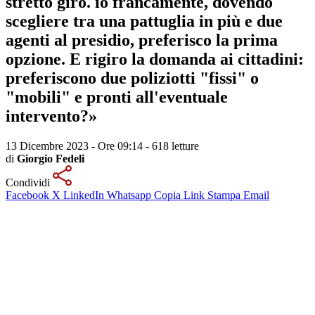
stretto giro. io francamente, dovendo
scegliere tra una pattuglia in più e due
agenti al presidio, preferisco la prima
opzione. E rigiro la domanda ai cittadini:
preferiscono due poliziotti "fissi" o
"mobili" e pronti all'eventuale
intervento?»
13 Dicembre 2023 - Ore 09:14
-
618 letture
di
Giorgio Fedeli
Condividi
Facebook
X
LinkedIn
Whatsapp
Copia Link
Stampa
Email