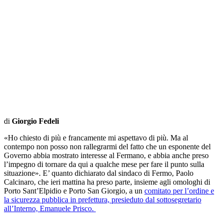
di
Giorgio Fedeli
«Ho chiesto di più e francamente mi aspettavo di più. Ma al
contempo non posso non rallegrarmi del fatto che un esponente del
Governo abbia mostrato interesse al Fermano, e abbia anche preso
l’impegno di tornare da qui a qualche mese per fare il punto sulla
situazione». E’ quanto dichiarato dal sindaco di Fermo, Paolo
Calcinaro, che ieri mattina ha preso parte, insieme agli omologhi di
Porto Sant’Elpidio e Porto San Giorgio, a un
comitato per l’ordine e
la sicurezza pubblica in prefettura, presieduto dal sottosegretario
all’Interno, Emanuele Prisco.