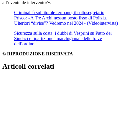
all’eventuale intervento?».
Criminalità sul litorale fermano, il sottosegretario
Prisco: «A Tre Archi nessun posto fisso di Polizia.
Ulteriori “divise”? Vedremo nel 2024» (Videointervista)
Sicurezza sulla costa, i dubbi di Vesprini su Patto dei
Sindaci e ripartizione “marchigiana” delle forze
dell’ordine
© RIPRODUZIONE RISERVATA
Articoli correlati