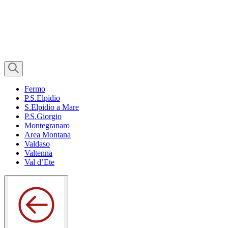
Fermo
P.S.Elpidio
S.Elpidio a Mare
P.S.Giorgio
Montegranaro
Area Montana
Valdaso
Valtenna
Val d’Ete