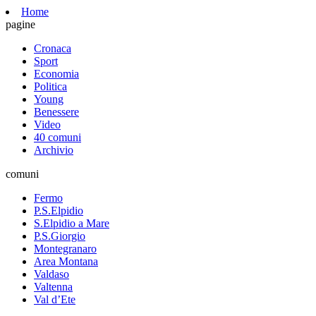
Home
pagine
Cronaca
Sport
Economia
Politica
Young
Benessere
Video
40 comuni
Archivio
comuni
Fermo
P.S.Elpidio
S.Elpidio a Mare
P.S.Giorgio
Montegranaro
Area Montana
Valdaso
Valtenna
Val d’Ete