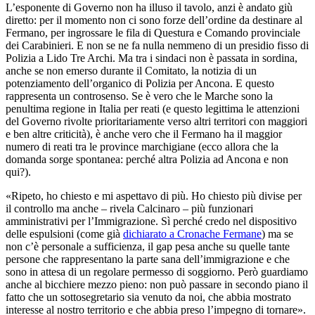
L’esponente di Governo non ha illuso il tavolo, anzi è andato giù
diretto: per il momento non ci sono forze dell’ordine da destinare al
Fermano, per ingrossare le fila di Questura e Comando provinciale
dei Carabinieri. E non se ne fa nulla nemmeno di un presidio fisso di
Polizia a Lido Tre Archi. Ma tra i sindaci non è passata in sordina,
anche se non emerso durante il Comitato, la notizia di un
potenziamento dell’organico di Polizia per Ancona. E questo
rappresenta un controsenso. Se è vero che le Marche sono la
penultima regione in Italia per reati (e questo legittima le attenzioni
del Governo rivolte prioritariamente verso altri territori con maggiori
e ben altre criticità), è anche vero che il Fermano ha il maggior
numero di reati tra le province marchigiane (ecco allora che la
domanda sorge spontanea: perché altra Polizia ad Ancona e non
qui?).
«Ripeto, ho chiesto e mi aspettavo di più. Ho chiesto più divise per
il controllo ma anche – rivela Calcinaro – più funzionari
amministrativi per l’Immigrazione. Sì perché credo nel dispositivo
delle espulsioni (come già
dichiarato a Cronache Fermane
) ma se
non c’è personale a sufficienza, il gap pesa anche su quelle tante
persone che rappresentano la parte sana dell’immigrazione e che
sono in attesa di un regolare permesso di soggiorno. Però guardiamo
anche al bicchiere mezzo pieno: non può passare in secondo piano il
fatto che un sottosegretario sia venuto da noi, che abbia mostrato
interesse al nostro territorio e che abbia preso l’impegno di tornare».