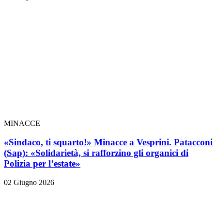
MINACCE
«Sindaco, ti squarto!» Minacce a Vesprini. Patacconi
(Sap): «Solidarietà, si rafforzino gli organici di
Polizia per l’estate»
02 Giugno 2026