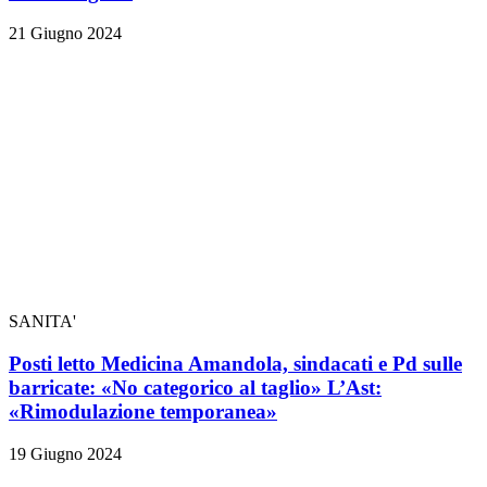
21 Giugno 2024
SANITA'
Posti letto Medicina Amandola, sindacati e Pd sulle
barricate: «No categorico al taglio» L’Ast:
«Rimodulazione temporanea»
19 Giugno 2024