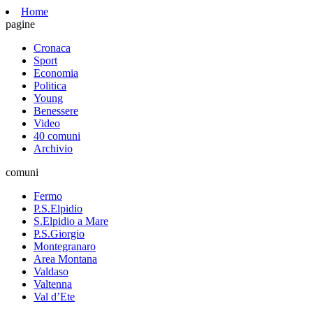
Home
pagine
Cronaca
Sport
Economia
Politica
Young
Benessere
Video
40 comuni
Archivio
comuni
Fermo
P.S.Elpidio
S.Elpidio a Mare
P.S.Giorgio
Montegranaro
Area Montana
Valdaso
Valtenna
Val d’Ete