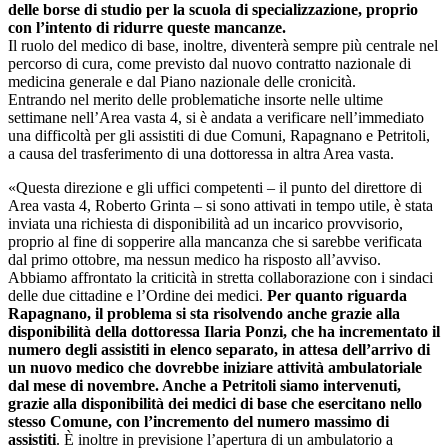
delle borse di studio per la scuola di specializzazione, proprio
con l’intento di ridurre queste mancanze.
Il ruolo del medico di base, inoltre, diventerà sempre più centrale nel
percorso di cura, come previsto dal nuovo contratto nazionale di
medicina generale e dal Piano nazionale delle cronicità.
Entrando nel merito delle problematiche insorte nelle ultime
settimane nell’Area vasta 4, si è andata a verificare nell’immediato
una difficoltà per gli assistiti di due Comuni, Rapagnano e Petritoli,
a causa del trasferimento di una dottoressa in altra Area vasta.
«Questa direzione e gli uffici competenti – il punto del direttore di
Area vasta 4, Roberto Grinta – si sono attivati in tempo utile, è stata
inviata una richiesta di disponibilità ad un incarico provvisorio,
proprio al fine di sopperire alla mancanza che si sarebbe verificata
dal primo ottobre, ma nessun medico ha risposto all’avviso.
Abbiamo affrontato la criticità in stretta collaborazione con i sindaci
delle due cittadine e l’Ordine dei medici.
Per quanto riguarda
Rapagnano, il problema si sta risolvendo anche grazie alla
disponibilità della dottoressa Ilaria Ponzi, che ha incrementato il
numero degli assistiti in elenco separato, in attesa dell’arrivo di
un nuovo medico che dovrebbe iniziare attività ambulatoriale
dal mese di novembre. Anche a Petritoli siamo intervenuti,
grazie alla disponibilità dei medici di base che esercitano nello
stesso Comune, con l’incremento del numero massimo di
assistiti
. È inoltre in previsione l’apertura di un ambulatorio a