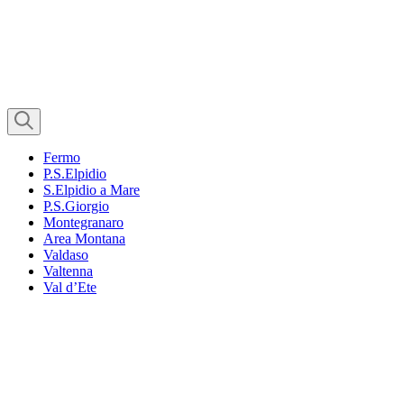
Fermo
P.S.Elpidio
S.Elpidio a Mare
P.S.Giorgio
Montegranaro
Area Montana
Valdaso
Valtenna
Val d’Ete