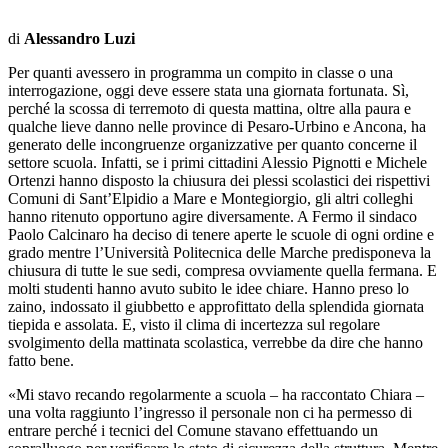
di
Alessandro Luzi
Per quanti avessero in programma un compito in classe o una
interrogazione, oggi deve essere stata una giornata fortunata. Sì,
perché la scossa di terremoto di questa mattina, oltre alla paura e
qualche lieve danno nelle province di Pesaro-Urbino e Ancona, ha
generato delle incongruenze organizzative per quanto concerne il
settore scuola. Infatti, se i primi cittadini Alessio Pignotti e Michele
Ortenzi hanno disposto la chiusura dei plessi scolastici dei rispettivi
Comuni di Sant’Elpidio a Mare e Montegiorgio, gli altri colleghi
hanno ritenuto opportuno agire diversamente. A Fermo il sindaco
Paolo Calcinaro ha deciso di tenere aperte le scuole di ogni ordine e
grado mentre l’Università Politecnica delle Marche predisponeva la
chiusura di tutte le sue sedi, compresa ovviamente quella fermana. E
molti studenti hanno avuto subito le idee chiare. Hanno preso lo
zaino, indossato il giubbetto e approfittato della splendida giornata
tiepida e assolata. E, visto il clima di incertezza sul regolare
svolgimento della mattinata scolastica, verrebbe da dire che hanno
fatto bene.
«Mi stavo recando regolarmente a scuola – ha raccontato Chiara –
una volta raggiunto l’ingresso il personale non ci ha permesso di
entrare perché i tecnici del Comune stavano effettuando un