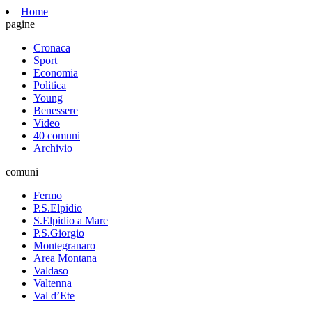
Home
pagine
Cronaca
Sport
Economia
Politica
Young
Benessere
Video
40 comuni
Archivio
comuni
Fermo
P.S.Elpidio
S.Elpidio a Mare
P.S.Giorgio
Montegranaro
Area Montana
Valdaso
Valtenna
Val d’Ete