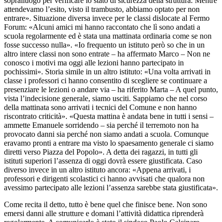
sopralluogo per verificare lo stato di sicurezza della struttura. Mentre
attendevamo l’esito, visto il trambusto, abbiamo optato per non
entrare». Situazione diversa invece per le classi dislocate al Fermo
Forum: «Alcuni amici mi hanno raccontato che lì sono andati a
scuola regolarmente ed è stata una mattinata ordinaria come se non
fosse successo nulla». «Io frequento un istituto però so che in un
altro intere classi non sono entrate – ha affermato Marco – Non ne
conosco i motivi ma oggi alle lezioni hanno partecipato in
pochissimi». Storia simile in un altro istituto: «Una volta arrivati in
classe i professori ci hanno consentito di scegliere se continuare a
presenziare le lezioni o andare via – ha riferito Marta – A quel punto,
vista l’indecisione generale, siamo usciti. Sappiamo che nel corso
della mattinata sono arrivati i tecnici del Comune e non hanno
riscontrato criticità». «Questa mattina è andata bene in tutti i sensi –
ammette Emanuele sorridendo – sia perché il terremoto non ha
provocato danni sia perché non siamo andati a scuola. Comunque
eravamo pronti a entrare ma visto lo spaesamento generale ci siamo
diretti verso Piazza del Popolo». A detta dei ragazzi, in tutti gli
istituti superiori l’assenza di oggi dovrà essere giustificata. Caso
diverso invece in un altro istituto ancora: «Appena arrivati, i
professori e dirigenti scolastici ci hanno avvisati che qualora non
avessimo partecipato alle lezioni l’assenza sarebbe stata giustificata».
Come recita il detto, tutto è bene quel che finisce bene. Non sono
emersi danni alle strutture e domani l’attività didattica riprenderà