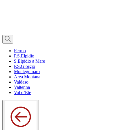
Fermo
P.S.Elpidio
S.Elpidio a Mare
P.S.Giorgio
Montegranaro
Area Montana
Valdaso
Valtenna
Val d’Ete