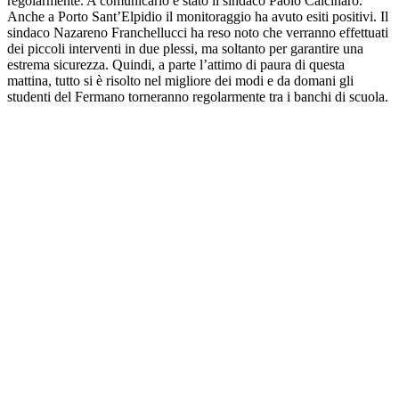
regolarmente. A comunicarlo è stato il sindaco Paolo Calcinaro.
Anche a Porto Sant’Elpidio il monitoraggio ha avuto esiti positivi. Il
sindaco Nazareno Franchellucci ha reso noto che verranno effettuati
dei piccoli interventi in due plessi, ma soltanto per garantire una
estrema sicurezza. Quindi, a parte l’attimo di paura di questa
mattina, tutto si è risolto nel migliore dei modi e da domani gli
studenti del Fermano torneranno regolarmente tra i banchi di scuola.