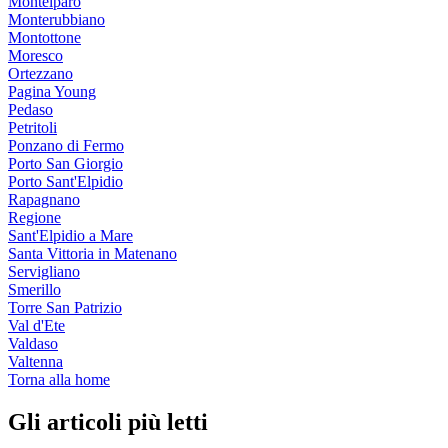
Montelparo
Monterubbiano
Montottone
Moresco
Ortezzano
Pagina Young
Pedaso
Petritoli
Ponzano di Fermo
Porto San Giorgio
Porto Sant'Elpidio
Rapagnano
Regione
Sant'Elpidio a Mare
Santa Vittoria in Matenano
Servigliano
Smerillo
Torre San Patrizio
Val d'Ete
Valdaso
Valtenna
Torna alla home
Gli articoli più letti