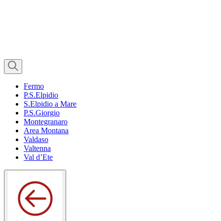
Fermo
P.S.Elpidio
S.Elpidio a Mare
P.S.Giorgio
Montegranaro
Area Montana
Valdaso
Valtenna
Val d’Ete