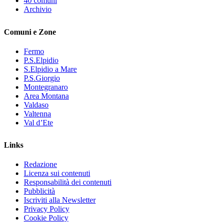
40 comuni
Archivio
Comuni e Zone
Fermo
P.S.Elpidio
S.Elpidio a Mare
P.S.Giorgio
Montegranaro
Area Montana
Valdaso
Valtenna
Val d’Ete
Links
Redazione
Licenza sui contenuti
Responsabilità dei contenuti
Pubblicità
Iscriviti alla Newsletter
Privacy Policy
Cookie Policy