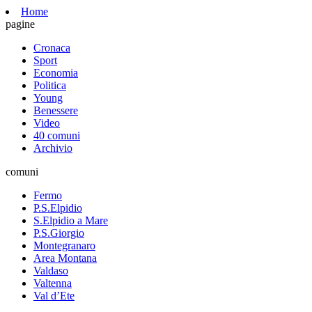
Home
pagine
Cronaca
Sport
Economia
Politica
Young
Benessere
Video
40 comuni
Archivio
comuni
Fermo
P.S.Elpidio
S.Elpidio a Mare
P.S.Giorgio
Montegranaro
Area Montana
Valdaso
Valtenna
Val d’Ete