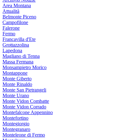
Area Montana
Attualità
Belmonte Piceno
Campofilone
Falerone
Fermo
Francavilla d'Ete
Grottazzolina
Lapedona
Magliano di Tenna
Massa Fermana
Monsampietro Morico
Montappone
Monte Giberto
Monte Rinaldo
Monte San Pietrangeli
Monte Urano
Monte Vidon Combatte
Monte Vidon Corrado
Montefalcone Appennino
Montefortino
Montegiorgio
Montegranaro
Monteleone di Fermo