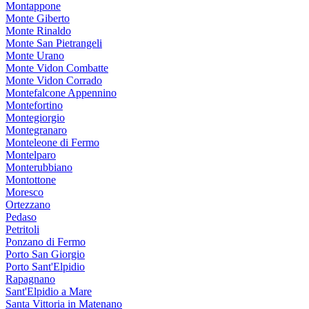
Montappone
Monte Giberto
Monte Rinaldo
Monte San Pietrangeli
Monte Urano
Monte Vidon Combatte
Monte Vidon Corrado
Montefalcone Appennino
Montefortino
Montegiorgio
Montegranaro
Monteleone di Fermo
Montelparo
Monterubbiano
Montottone
Moresco
Ortezzano
Pedaso
Petritoli
Ponzano di Fermo
Porto San Giorgio
Porto Sant'Elpidio
Rapagnano
Sant'Elpidio a Mare
Santa Vittoria in Matenano