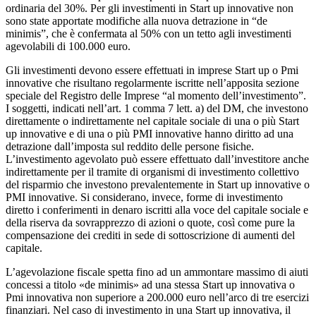
ordinaria del 30%. Per gli investimenti in Start up innovative non
sono state apportate modifiche alla nuova detrazione in “de
minimis”, che è confermata al 50% con un tetto agli investimenti
agevolabili di 100.000 euro.
Gli investimenti devono essere effettuati in imprese Start up o Pmi
innovative che risultano regolarmente iscritte nell’apposita sezione
speciale del Registro delle Imprese “al momento dell’investimento”.
I soggetti, indicati nell’art. 1 comma 7 lett. a) del DM, che investono
direttamente o indirettamente nel capitale sociale di una o più Start
up innovative e di una o più PMI innovative hanno diritto ad una
detrazione dall’imposta sul reddito delle persone fisiche.
L’investimento agevolato può essere effettuato dall’investitore anche
indirettamente per il tramite di organismi di investimento collettivo
del risparmio che investono prevalentemente in Start up innovative o
PMI innovative. Si considerano, invece, forme di investimento
diretto i conferimenti in denaro iscritti alla voce del capitale sociale e
della riserva da sovrapprezzo di azioni o quote, così come pure la
compensazione dei crediti in sede di sottoscrizione di aumenti del
capitale.
L’agevolazione fiscale spetta fino ad un ammontare massimo di aiuti
concessi a titolo «de minimis» ad una stessa Start up innovativa o
Pmi innovativa non superiore a 200.000 euro nell’arco di tre esercizi
finanziari. Nel caso di investimento in una Start up innovativa, il