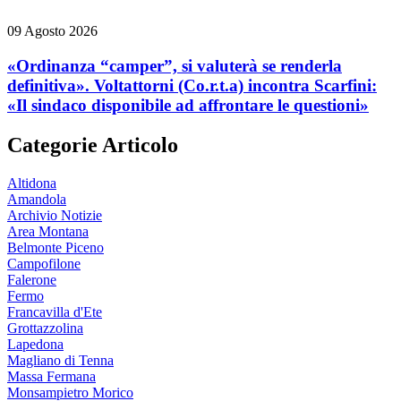
09 Agosto 2026
«Ordinanza “camper”, si valuterà se renderla
definitiva». Voltattorni (Co.r.t.a) incontra Scarfini:
«Il sindaco disponibile ad affrontare le questioni»
Categorie Articolo
Altidona
Amandola
Archivio Notizie
Area Montana
Belmonte Piceno
Campofilone
Falerone
Fermo
Francavilla d'Ete
Grottazzolina
Lapedona
Magliano di Tenna
Massa Fermana
Monsampietro Morico