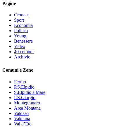
Pagine
Cronaca
Sport
Economia
Politica
Young
Benessere
Video
40 comuni
Archivio
Comuni e Zone
Fermo
P.S.Elpidio
S.Elpidio a Mare
P.S.Giorgio
Montegranaro
Area Montana
Valdaso
Valtenna
Val d’Ete