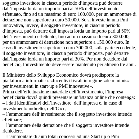
soggetto investitore in ciascun periodo d’imposta può detrarre
dall’imposta lorda un importo pari al 50% dell’investimento
effettuato, fino ad un massimo di euro 100.000, per un ammontare di
detrazione non superiore a euro 50.000. Se si investe in una Pmi
innovativa, invece, il soggetto investitore, in ciascun periodo
d’imposta, può detrarre dall’imposta lorda un importo pari al 50%
dell’investimento effettuato, fino ad un massimo di euro 300.000,
per un ammontare di detrazione non superiore a 150.000 euro. In
caso di investimento superiore a euro 300.000, sulla parte eccedente,
il soggetto investitore, in ciascun periodo d’imposta, può detrarre
dall’imposta lorda un importo pari al 30%. Per non decadere dal
beneficio, l’investimento deve essere mantenuto per almeno tre anni.
Il Ministero dello Sviluppo Economico dovrà predisporre la
piattaforma informatica: «Incentivi fiscali in regime «de minimis»
per investimenti in start-up e PMI innovative».
Prima dell’effettuazione materiale dell’investimento, l’impresa
beneficiaria dovrà quindi presentare un’istanza online che contenga:
– i dati identificativi dell’investitore, dell’impresa e, in caso di
investimento indiretto, dell’Oicr;
– l’ammontare dell’investimento che il soggetto investitore intende
effettuare;
– l’ammontare della detrazione che il soggetto investitore intende
richiedere.
– L’ammontare di aiuti totali concessi ad una Start up o Pmi