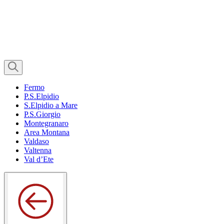
Fermo
P.S.Elpidio
S.Elpidio a Mare
P.S.Giorgio
Montegranaro
Area Montana
Valdaso
Valtenna
Val d’Ete