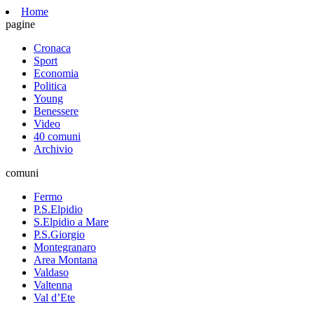
Home
pagine
Cronaca
Sport
Economia
Politica
Young
Benessere
Video
40 comuni
Archivio
comuni
Fermo
P.S.Elpidio
S.Elpidio a Mare
P.S.Giorgio
Montegranaro
Area Montana
Valdaso
Valtenna
Val d’Ete