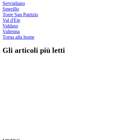
Servigliano
Smerillo
Torre San Patrizio
Val d'Ete
Valdaso
Valtenna
Torna alla home
Gli articoli più letti