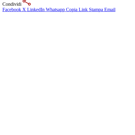
Condividi
Facebook
X
LinkedIn
Whatsapp
Copia Link
Stampa
Email