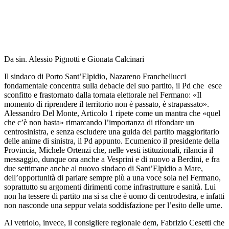
Da sin. Alessio Pignotti e Gionata Calcinari
Il sindaco di Porto Sant’Elpidio, Nazareno Franchellucci
fondamentale concentra sulla debacle del suo partito, il Pd che esce
sconfitto e frastornato dalla tornata elettorale nel Fermano: «Il
momento di riprendere il territorio non è passato, è strapassato».
Alessandro Del Monte, Articolo 1 ripete come un mantra che «quel
che c’è non basta» rimarcando l’importanza di rifondare un
centrosinistra, e senza escludere una guida del partito maggioritario
delle anime di sinistra, il Pd appunto. Ecumenico il presidente della
Provincia, Michele Ortenzi che, nelle vesti istituzionali, rilancia il
messaggio, dunque ora anche a Vesprini e di nuovo a Berdini, e fra
due settimane anche al nuovo sindaco di Sant’Elpidio a Mare,
dell’opportunità di parlare sempre più a una voce sola nel Fermano,
soprattutto su argomenti dirimenti come infrastrutture e sanità. Lui
non ha tessere di partito ma si sa che è uomo di centrodestra, e infatti
non nasconde una seppur velata soddisfazione per l’esito delle urne.
Al vetriolo, invece, il consigliere regionale dem, Fabrizio Cesetti che