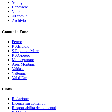
Young
Benessere
Video
40 comuni
Archivio
Comuni e Zone
Fermo
P.S.Elpidio
S.Elpidio a Mare
P.S.Giorgio
Montegranaro
Area Montana
Valdaso
Valtenna
Val d’Ete
Links
Redazione
Licenza sui contenuti
Responsabilità dei contenuti