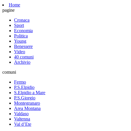
Home
pagine
Cronaca
Sport
Economia
Politica
Young
Benessere
Video
40 comuni
Archivio
comuni
Fermo
P.S.Elpidio
S.Elpidio a Mare
P.S.Giorgio
Montegranaro
Area Montana
Valdaso
Valtenna
Val d’Ete