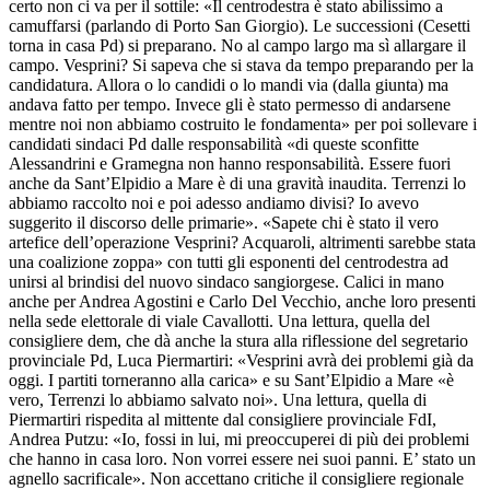
certo non ci va per il sottile: «Il centrodestra è stato abilissimo a
camuffarsi (parlando di Porto San Giorgio). Le successioni (Cesetti
torna in casa Pd) si preparano. No al campo largo ma sì allargare il
campo. Vesprini? Si sapeva che si stava da tempo preparando per la
candidatura. Allora o lo candidi o lo mandi via (dalla giunta) ma
andava fatto per tempo. Invece gli è stato permesso di andarsene
mentre noi non abbiamo costruito le fondamenta» per poi sollevare i
candidati sindaci Pd dalle responsabilità «di queste sconfitte
Alessandrini e Gramegna non hanno responsabilità. Essere fuori
anche da Sant’Elpidio a Mare è di una gravità inaudita. Terrenzi lo
abbiamo raccolto noi e poi adesso andiamo divisi? Io avevo
suggerito il discorso delle primarie». «Sapete chi è stato il vero
artefice dell’operazione Vesprini? Acquaroli, altrimenti sarebbe stata
una coalizione zoppa» con tutti gli esponenti del centrodestra ad
unirsi al brindisi del nuovo sindaco sangiorgese. Calici in mano
anche per Andrea Agostini e Carlo Del Vecchio, anche loro presenti
nella sede elettorale di viale Cavallotti. Una lettura, quella del
consigliere dem, che dà anche la stura alla riflessione del segretario
provinciale Pd, Luca Piermartiri: «Vesprini avrà dei problemi già da
oggi. I partiti torneranno alla carica» e su Sant’Elpidio a Mare «è
vero, Terrenzi lo abbiamo salvato noi». Una lettura, quella di
Piermartiri rispedita al mittente dal consigliere provinciale FdI,
Andrea Putzu: «Io, fossi in lui, mi preoccuperei di più dei problemi
che hanno in casa loro. Non vorrei essere nei suoi panni. E’ stato un
agnello sacrificale». Non accettano critiche il consigliere regionale