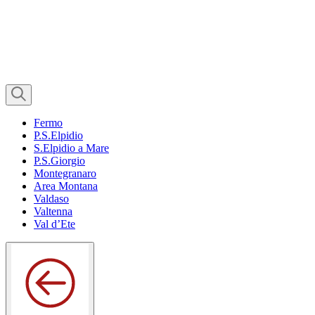
Fermo
P.S.Elpidio
S.Elpidio a Mare
P.S.Giorgio
Montegranaro
Area Montana
Valdaso
Valtenna
Val d’Ete