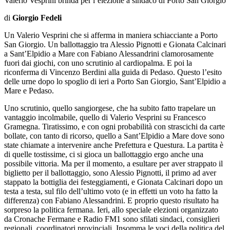
Valerio Vesprini brinda per l’elezione a sindaco di Porto San Giorgio
di
Giorgio Fedeli
Un Valerio Vesprini che si afferma in maniera schiacciante a Porto
San Giorgio. Un ballottaggio tra Alessio Pignotti e Gionata Calcinari
a Sant’Elpidio a Mare con Fabiano Alessandrini clamorosamente
fuori dai giochi, con uno scrutinio al cardiopalma. E poi la
riconferma di Vincenzo Berdini alla guida di Pedaso. Questo l’esito
delle urne dopo lo spoglio di ieri a Porto San Giorgio, Sant’Elpidio a
Mare e Pedaso.
Uno scrutinio, quello sangiorgese, che ha subito fatto trapelare un
vantaggio incolmabile, quello di Valerio Vesprini su Francesco
Gramegna. Tiratissimo, e con ogni probabilità con strascichi da carte
bollate, con tanto di ricorso, quello a Sant’Elpidio a Mare dove sono
state chiamate a intervenire anche Prefettura e Questura. La partita è
di quelle tostissime, ci si gioca un ballottaggio ergo anche una
possibile vittoria. Ma per il momento, a esultare per aver strappato il
biglietto per il ballottaggio, sono Alessio Pignotti, il primo ad aver
stappato la bottiglia dei festeggiamenti, e Gionata Calcinari dopo un
testa a testa, sul filo dell’ultimo voto (e in effetti un voto ha fatto la
differenza) con Fabiano Alessandrini. E proprio questo risultato ha
sorpreso la politica fermana. Ieri, allo speciale elezioni organizzato
da Cronache Fermane e Radio FM1 sono sfilati sindaci, consiglieri
regionali, coordinatori provinciali. Insomma le voci della politica del