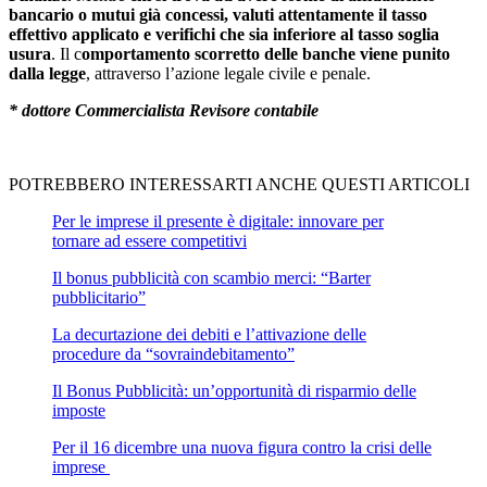
bancario o mutui già concessi, valuti attentamente il tasso
effettivo applicato e verifichi che sia inferiore al tasso soglia
usura
. Il c
omportamento scorretto delle banche viene punito
dalla legge
, attraverso l’azione legale civile e penale.
* dottore Commercialista Revisore contabile
POTREBBERO INTERESSARTI ANCHE QUESTI ARTICOLI
Per le imprese il presente è digitale: innovare per
tornare ad essere competitivi
Il bonus pubblicità con scambio merci: “Barter
pubblicitario”
La decurtazione dei debiti e l’attivazione delle
procedure da “sovraindebitamento”
Il Bonus Pubblicità: un’opportunità di risparmio delle
imposte
Per il 16 dicembre una nuova figura contro la crisi delle
imprese