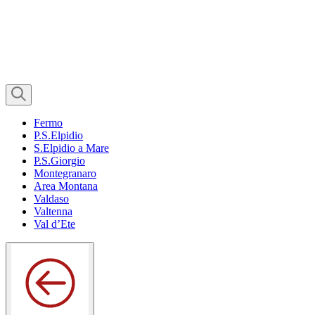
Fermo
P.S.Elpidio
S.Elpidio a Mare
P.S.Giorgio
Montegranaro
Area Montana
Valdaso
Valtenna
Val d’Ete