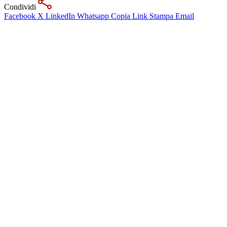
Condividi
Facebook
X
LinkedIn
Whatsapp
Copia Link
Stampa
Email