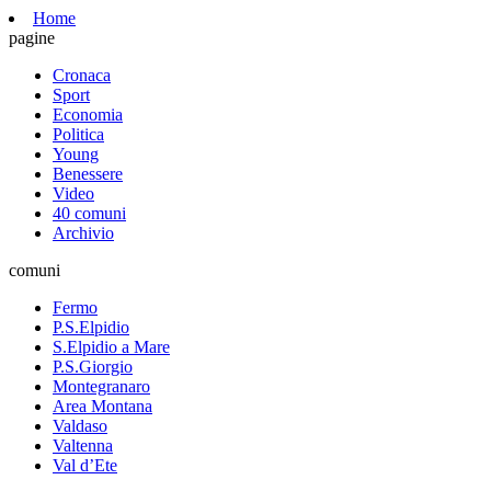
Home
pagine
Cronaca
Sport
Economia
Politica
Young
Benessere
Video
40 comuni
Archivio
comuni
Fermo
P.S.Elpidio
S.Elpidio a Mare
P.S.Giorgio
Montegranaro
Area Montana
Valdaso
Valtenna
Val d’Ete