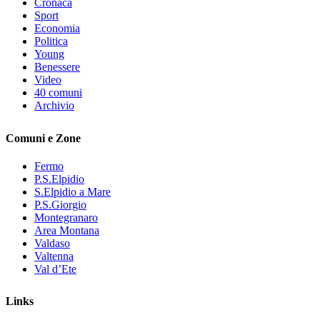
Cronaca
Sport
Economia
Politica
Young
Benessere
Video
40 comuni
Archivio
Comuni e Zone
Fermo
P.S.Elpidio
S.Elpidio a Mare
P.S.Giorgio
Montegranaro
Area Montana
Valdaso
Valtenna
Val d’Ete
Links