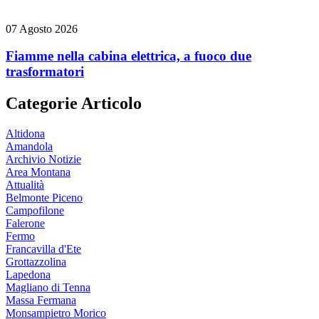
07 Agosto 2026
Fiamme nella cabina elettrica, a fuoco due
trasformatori
Categorie Articolo
Altidona
Amandola
Archivio Notizie
Area Montana
Attualità
Belmonte Piceno
Campofilone
Falerone
Fermo
Francavilla d'Ete
Grottazzolina
Lapedona
Magliano di Tenna
Massa Fermana
Monsampietro Morico