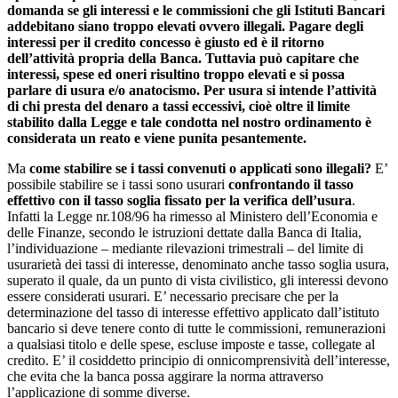
domanda se gli interessi e le commissioni che gli Istituti Bancari
addebitano siano troppo elevati ovvero illegali. Pagare degli
interessi per il credito concesso è giusto ed è il ritorno
dell’attività propria della Banca. Tuttavia può capitare che
interessi, spese ed oneri risultino troppo elevati e si possa
parlare di usura e/o anatocismo. Per usura si intende l’attività
di chi presta del denaro a tassi eccessivi, cioè oltre il limite
stabilito dalla Legge e tale condotta nel nostro ordinamento è
considerata un reato e viene punita pesantemente.
Ma
come stabilire se i tassi convenuti o applicati sono illegali?
E’
possibile stabilire se i tassi sono usurari
confrontando il tasso
effettivo con il tasso soglia fissato per la verifica dell’usura
.
Infatti la Legge nr.108/96 ha rimesso al Ministero dell’Economia e
delle Finanze, secondo le istruzioni dettate dalla Banca di Italia,
l’individuazione – mediante rilevazioni trimestrali – del limite di
usurarietà dei tassi di interesse, denominato anche tasso soglia usura,
superato il quale, da un punto di vista civilistico, gli interessi devono
essere considerati usurari. E’ necessario precisare che per la
determinazione del tasso di interesse effettivo applicato dall’istituto
bancario si deve tenere conto di tutte le commissioni, remunerazioni
a qualsiasi titolo e delle spese, escluse imposte e tasse, collegate al
credito. E’ il cosiddetto principio di onnicomprensività dell’interesse,
che evita che la banca possa aggirare la norma attraverso
l’applicazione di somme diverse.