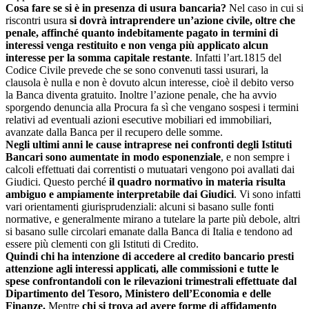
Cosa fare se si è in presenza di usura bancaria?
Nel caso in cui si
riscontri usura
si dovrà intraprendere un’azione civile, oltre che
penale, affinché quanto indebitamente pagato in termini di
interessi venga restituito e non venga più applicato alcun
interesse per la somma capitale restante
. Infatti l’art.1815 del
Codice Civile prevede che se sono convenuti tassi usurari, la
clausola è nulla e non è dovuto alcun interesse, cioè il debito verso
la Banca diventa gratuito. Inoltre l’azione penale, che ha avvio
sporgendo denuncia alla Procura fa sì che vengano sospesi i termini
relativi ad eventuali azioni esecutive mobiliari ed immobiliari,
avanzate dalla Banca per il recupero delle somme.
Negli ultimi anni le cause intraprese nei confronti degli Istituti
Bancari sono aumentate in modo esponenziale
, e non sempre i
calcoli effettuati dai correntisti o mutuatari vengono poi avallati dai
Giudici. Questo perché
il quadro normativo in materia risulta
ambiguo e ampiamente interpretabile dai Giudici
. Vi sono infatti
vari orientamenti giurisprudenziali: alcuni si basano sulle fonti
normative, e generalmente mirano a tutelare la parte più debole, altri
si basano sulle circolari emanate dalla Banca di Italia e tendono ad
essere più clementi con gli Istituti di Credito.
Quindi chi ha intenzione di accedere al credito bancario presti
attenzione agli interessi applicati, alle commissioni e tutte le
spese confrontandoli con le rilevazioni trimestrali effettuate dal
Dipartimento del Tesoro, Ministero dell’Economia e delle
Finanze.
Mentre
chi si trova ad avere forme di affidamento