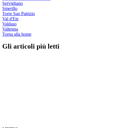
Servigliano
Smerillo
Torre San Patrizio
Val d'Ete
Valdaso
Valtenna
Torna alla home
Gli articoli più letti