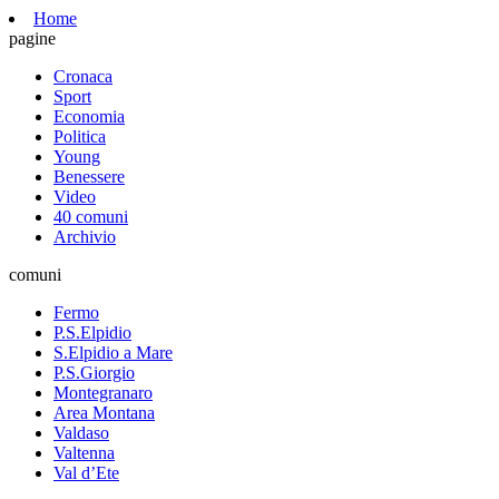
Home
pagine
Cronaca
Sport
Economia
Politica
Young
Benessere
Video
40 comuni
Archivio
comuni
Fermo
P.S.Elpidio
S.Elpidio a Mare
P.S.Giorgio
Montegranaro
Area Montana
Valdaso
Valtenna
Val d’Ete