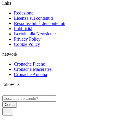
links
Redazione
Licenza sui contenuti
Responsabilità dei contenuti
Pubblicità
Iscriviti alla Newsletter
Privacy Policy
Cookie Policy
network
Cronache Picene
Cronache Maceratesi
Cronache Ancona
follow us
Ricerca
per: